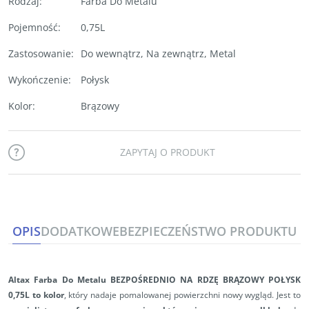
Rodzaj
:
Farba Do Metalu
Pojemność
:
0,75L
Zastosowanie
:
Do wewnątrz
,
Na zewnątrz
,
Metal
Wykończenie
:
Połysk
Kolor
:
Brązowy
ZAPYTAJ O PRODUKT
OPIS
DODATKOWE
BEZPIECZEŃSTWO PRODUKTU
Altax Farba Do Metalu BEZPOŚREDNIO NA RDZĘ BRĄZOWY POŁYSK
0,75L
to kolor
,
który nadaje pomalowanej powierzchni nowy wygląd. Jest to