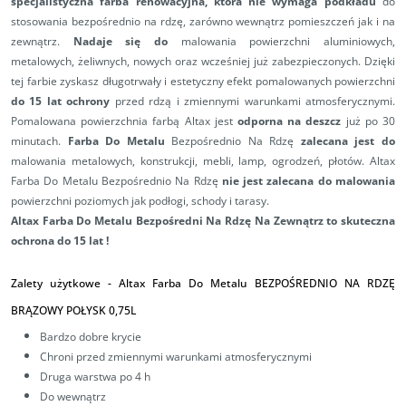
specjalistyczna farba renowacyjna, która nie wymaga podkładu
do
stosowania bezpośrednio na rdzę, zarówno wewnątrz pomieszczeń jak i na
zewnątrz.
Nadaje się do
malowania powierzchni aluminiowych,
metalowych, żeliwnych, nowych oraz wcześniej już zabezpieczonych. Dzięki
tej farbie zyskasz długotrwały i estetyczny efekt pomalowanych powierzchni
do 15 lat ochrony
przed rdzą i zmiennymi warunkami atmosferycznymi.
Pomalowana powierzchnia farbą Altax jest
odporna na deszcz
już po 30
minutach.
Farba Do Metalu
Bezpośrednio Na Rdzę
zalecana jest do
malowania metalowych, konstrukcji, mebli, lamp, ogrodzeń, płotów. Altax
Farba Do Metalu Bezpośrednio Na Rdzę
nie jest zalecana do malowania
powierzchni poziomych jak podłogi, schody i tarasy.
Altax Farba Do Metalu Bezpośredni Na Rdzę Na Zewnątrz to skuteczna
ochrona do 15 lat !
Zalety użytkowe -
Altax Farba Do Metalu BEZPOŚREDNIO NA RDZĘ
BRĄZOWY POŁYSK 0,75L
Bardzo dobre krycie
Chroni przed zmiennymi warunkami atmosferycznymi
Druga warstwa po 4 h
Do wewnątrz