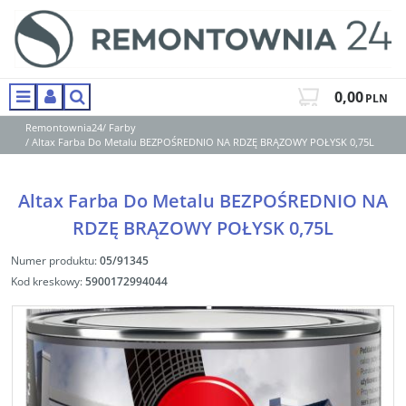
0,00
PLN
Menu
Panel
Szukaj
Remontownia24
/
Farby
/
Altax Farba Do Metalu BEZPOŚREDNIO NA RDZĘ BRĄZOWY POŁYSK 0,75L
Altax Farba Do Metalu BEZPOŚREDNIO NA
RDZĘ BRĄZOWY POŁYSK 0,75L
Numer produktu
:
05/91345
Kod kreskowy
:
5900172994044