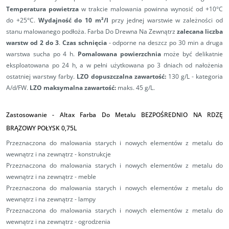
Temperatura powietrza
w trakcie malowania powinna wynosić od +10°C
do +25°C.
Wydajność do 10 m²/l
przy jednej warstwie w zależności od
stanu malowanego podłoża. Farba Do Drewna Na Zewnątrz
zalecana liczba
warstw od 2 do 3
.
Czas schnięcia
- odporne na deszcz po 30 min a druga
warstwa sucha po 4 h.
Pomalowana powierzchnia
może być delikatnie
eksploatowana po 24 h, a w pełni użytkowana po 3 dniach od nałożenia
ostatniej warstwy farby.
LZO dopuszczalna zawartość:
130 g/L - kategoria
A/d/FW.
LZO maksymalna zawartość:
maks. 45 g/L.
Zastosowanie - Altax Farba Do Metalu BEZPOŚREDNIO NA RDZĘ
BRĄZOWY POŁYSK 0,75L
Przeznaczona do malowania starych i nowych elementów z metalu do
wewnątrz i na zewnątrz - konstrukcje
Przeznaczona do malowania starych i nowych elementów z metalu do
wewnątrz i na zewnątrz - meble
Przeznaczona do malowania starych i nowych elementów z metalu do
wewnątrz i na zewnątrz - lampy
Przeznaczona do malowania starych i nowych elementów z metalu do
wewnątrz i na zewnątrz - ogrodzenia