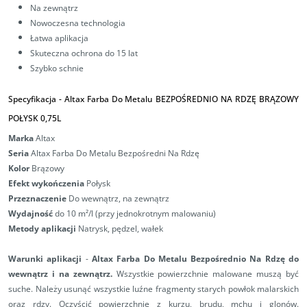
Na zewnątrz
Nowoczesna technologia
Łatwa aplikacja
Skuteczna ochrona do 15 lat
Szybko schnie
Specyfikacja -
Altax Farba Do Metalu BEZPOŚREDNIO NA RDZĘ BRĄZOWY
POŁYSK 0,75L
Marka
Altax
Seria
Altax Farba Do Metalu Bezpośredni Na Rdzę
Kolor
Brązowy
Efekt wykończenia
Połysk
Przeznaczenie
Do wewnątrz, na zewnątrz
Wydajność
do 10 m²/l (przy jednokrotnym malowaniu)
Metody aplikacji
Natrysk, pędzel, wałek
Warunki aplikacji
-
Altax Farba Do Metalu Bezpośrednio Na Rdzę do
wewnątrz i na zewnątrz.
Wszystkie powierzchnie malowane muszą być
suche. Należy usunąć wszystkie luźne fragmenty starych powłok malarskich
oraz rdzy. Oczyścić powierzchnię z kurzu, brudu, mchu i glonów.