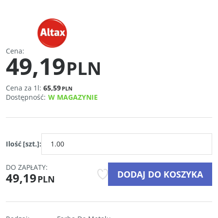
Cena
:
49,19
PLN
Cena za 1l:
65,59
PLN
Dostępność
:
W MAGAZYNIE
Ilość
[szt.]
:
DO ZAPŁATY:
DODAJ DO KOSZYKA
49,19
PLN