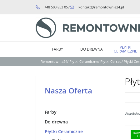
+48 503 853 057
kontakt@remontownia24.pl
PŁYTKI
FARBY
DO DREWNA
CERAMICZNE
Remontownia24
/
Płytki Ceramiczne
/
Płytki Cerrad
/
Płytki C
Pły
Nasza Oferta
Farby
Wyników 
Do drewna
Płytki Ceramiczne
DAR
O