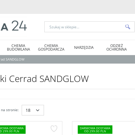
CHEMIA
CHEMIA
ODZIEŻ
NARZĘDZIA
BUDOWLANA
GOSPODARCZA
OCHRONNA
errad SANDGLOW
tki Cerrad SANDGLOW
na stronie
:
MOWA DOSTAWA
DARMOWA DOSTAWA
D 299.00 PLN
OD 299.00 PLN