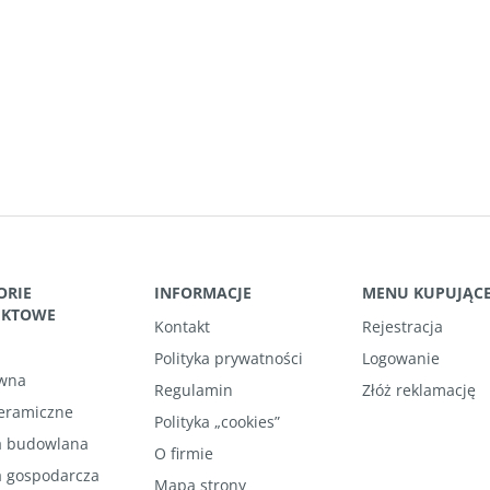
ORIE
INFORMACJE
MENU KUPUJĄC
UKTOWE
Kontakt
Rejestracja
Polityka prywatności
Logowanie
wna
Regulamin
Złóż reklamację
ceramiczne
Polityka „cookies”
 budowlana
O firmie
 gospodarcza
Mapa strony