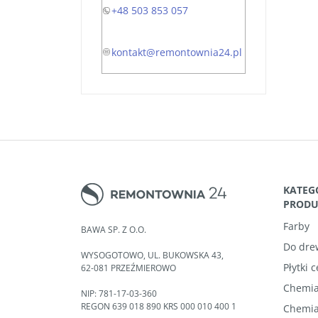
+48 503 853 057
kontakt@remontownia24.pl
KATEG
PROD
Farby
BAWA SP. Z O.O.
Do dre
WYSOGOTOWO, UL. BUKOWSKA 43,
Płytki 
62-081 PRZEŹMIEROWO
Chemia
NIP: 781-17-03-360
REGON 639 018 890 KRS 000 010 400 1
Chemia