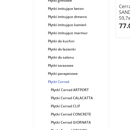
Płytki gresowe
Cerr
Płytki imitujące beton
SAN
Płytki imitujące drewno
59,7
77.
Płytki imitujące kamień
Płytki imitujące marmur
Płytki do kuchni
Płytki do łazienki
Płytki do salonu
Płytki tarasowe
Płytki parapetowe
Płytki Cerrad
PłytkI Cerrad ARTPORT
Płytki Cerrad CALACATTA
Płytki Cerrad CLIF
Płytki Cerrad CONCRETE
Płytki Cerrad GIORNATA