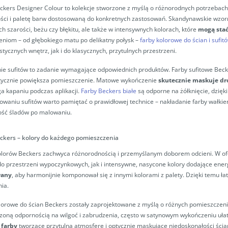
ckers Designer Colour to kolekcje stworzone z myślą o różnorodnych potrzebach i
ści i paletę barw dostosowaną do konkretnych zastosowań. Skandynawskie wzorni
ch szarości, beżu czy błękitu, ale także w intensywnych kolorach, które
mogą stać
niom – od głębokiego matu po delikatny połysk –
farby kolorowe do ścian i sufit
stycznych wnętrz, jak i do klasycznych, przytulnych przestrzeni.
e sufitów to zadanie wymagające odpowiednich produktów. Farby sufitowe Becker
tycznie powiększa pomieszczenie. Matowe wykończenie
skutecznie maskuje dr
a kapaniu podczas aplikacji.
Farby Beckers białe
są odporne na żółknięcie, dzięk
owaniu sufitów warto pamiętać o prawidłowej technice – nakładanie farby wałkie
ość śladów po malowaniu.
ckers – kolory do każdego pomieszczenia
olorów Beckers zachwyca różnorodnością i przemyślanym doborem odcieni. W of
do przestrzeni wypoczynkowych, jak i intensywne, nasycone kolory dodające energ
wany
, aby harmonijnie komponował się z innymi kolorami z palety. Dzięki temu ła
nia.
lorowe do ścian Beckers zostały zaprojektowane z myślą o różnych pomieszczenia
oną odpornością na wilgoć i zabrudzenia, często w satynowym wykończeniu uła
farby
tworzące przytulną atmosferę i optycznie maskujące niedoskonałości ścia