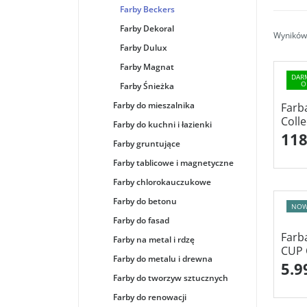
Farby Beckers
Farby Dekoral
Wyników 
Farby Dulux
Farby Magnat
DAR
O
Farby Śnieżka
Farby do mieszalnika
Farb
Coll
Farby do kuchni i łazienki
118
Farby gruntujące
Farby tablicowe i magnetyczne
Farby chlorokauczukowe
Farby do betonu
NOW
Farby do fasad
Farb
Farby na metal i rdzę
CUP 
Farby do metalu i drewna
5.9
Farby do tworzyw sztucznych
Farby do renowacji