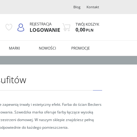
Blog
Kontakt
REJESTRACJA
TWÓJ KOSZYK
0,00
LOGOWANIE
PLN
MARKI
NOWOŚCI
PROMOCJE
sufitów
zapewnią trwały i estetyczny efekt. Farba do ścian Beckers
lowania. Szwedzka marka oferuje farby łączące wysoką
przestrzeni domowej. W naszym sklepie znajdziesz pełną
, odpowiednie do każdego pomieszczenia.