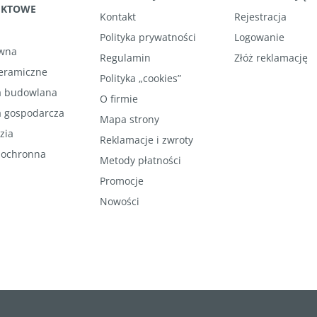
UKTOWE
Kontakt
Rejestracja
Polityka prywatności
Logowanie
wna
Regulamin
Złóż reklamację
ceramiczne
Polityka „cookies”
 budowlana
O firmie
 gospodarcza
Mapa strony
zia
Reklamacje i zwroty
 ochronna
Metody płatności
Promocje
Nowości