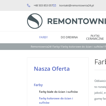
+48 503 853 057
kontakt@remontownia24.pl
PŁYTKI
FARBY
DO DREWNA
CERAMICZNE
Remontownia24
/
Farby
/
Farby kolorowe do ścian i sufitów
/
F
Far
Nasza Oferta
Odświeże
Farby
to rozwi
Farby białe do ścian i sufitów
jakość, 
Farby kolorowe do ścian i
gamę far
sufitów