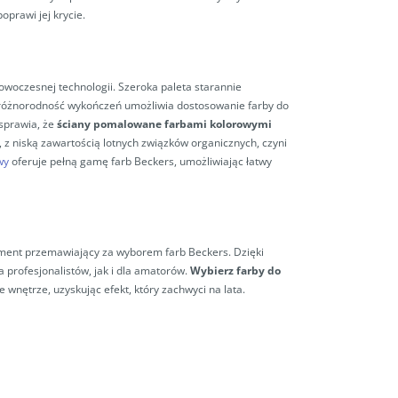
oprawi jej krycie.
nowoczesnej technologii. Szeroka paleta starannie
a różnorodność wykończeń umożliwia dostosowanie farby do
sprawia, że
ściany pomalowane farbami kolorowymi
, z niską zawartością lotnych związków organicznych, czyni
wy
oferuje pełną gamę farb Beckers, umożliwiając łatwy
ument przemawiający za wyborem farb Beckers. Dzięki
 profesjonalistów, jak i dla amatorów.
Wybierz farby do
wnętrze, uzyskując efekt, który zachwyci na lata.