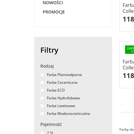
NOWOŚCI
Farb
Coll
PROMOCJE
118
Filtry
DAR
O
Farb
Rodzaj
Coll
118
Farba Plamoodporna
Farba Ceramiczna
Farba ECO
Farba Hydrofobowa
Farba Lateksowa
Farba Wodorozcieńczalna
Pojemność
Farby do
2,5L