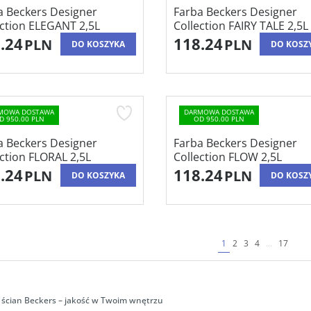
a Beckers Designer
Farba Beckers Designer
ection ELEGANT 2,5L
Collection FAIRY TALE 2,5L
.24
118.24
PLN
PLN
DO KOSZYKA
DO KOSZ
MOWA DOSTAWA
DARMOWA DOSTAWA
D 950.00 PLN
OD 950.00 PLN
a Beckers Designer
Farba Beckers Designer
ection FLORAL 2,5L
Collection FLOW 2,5L
.24
118.24
PLN
PLN
DO KOSZYKA
DO KOSZ
1
2
3
4
...
17
 ścian Beckers – jakość w Twoim wnętrzu