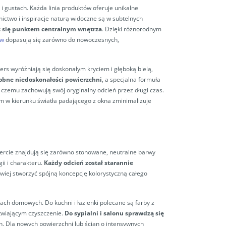
 gustach. Każda linia produktów oferuje unikalne
ctwo i inspiracje naturą widoczne są w subtelnych
 się punktem centralnym wnętrza
. Dzięki różnorodnym
ów
dopasują się zarówno do nowoczesnych,
s wyróżniają się doskonałym kryciem i głęboką bielą,
obne niedoskonałości powierzchni
, a specjalna formuła
i czemu zachowują swój oryginalny odcień przez długi czas.
m w kierunku światła padającego z okna zminimalizuje
ercie znajdują się zarówno stonowane, neutralne barwy
ii i charakteru.
Każdy odcień został starannie
twiej stworzyć spójną koncepcję kolorystyczną całego
ch domowych. Do kuchni i łazienki polecane są farby z
twiającym czyszczenie.
Do sypialni i salonu
sprawdzą się
n. Dla nowych powierzchni lub ścian o intensywnych