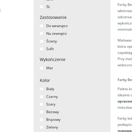
Farby Be
5L
właściwo
Zastosowanie
odcienia
wykończe
Do wewnątrz
minimali
Na zewnątrz
Malowani
Ściany
która op
Sufit
zapobieg
Przy mal
Wykończenie
widoczn
Mat
Farby Be
Kolor
Biały
Paleta k
idealne 
Czarny
opraco
Szary
mieszka
Beżowy
Farby ko
Brązowy
podwyższ
Zielony
matowe 