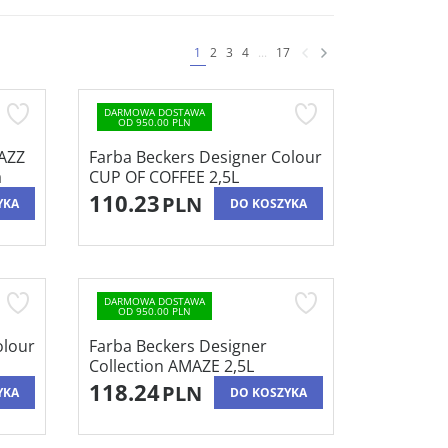
1
2
3
4
...
17
DARMOWA DOSTAWA
OD 950.00 PLN
JAZZ
Farba Beckers Designer Colour
a
CUP OF COFFEE 2,5L
110.23
PLN
YKA
DO KOSZYKA
DARMOWA DOSTAWA
OD 950.00 PLN
olour
Farba Beckers Designer
Collection AMAZE 2,5L
118.24
PLN
YKA
DO KOSZYKA