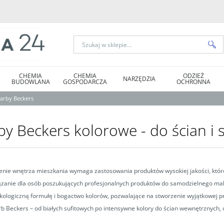
CHEMIA
CHEMIA
ODZIEŻ
NARZĘDZIA
BUDOWLANA
GOSPODARCZA
OCHRONNA
arby Beckers
by Beckers kolorowe - do ścian i 
nie wnętrza mieszkania wymaga zastosowania produktów wysokiej jakości, które 
ązanie dla osób poszukujących profesjonalnych produktów do samodzielnego ma
ekologiczną formułę i bogactwo kolorów, pozwalające na stworzenie wyjątkowej 
b Beckers – od białych sufitowych po intensywne kolory do ścian wewnętrznych