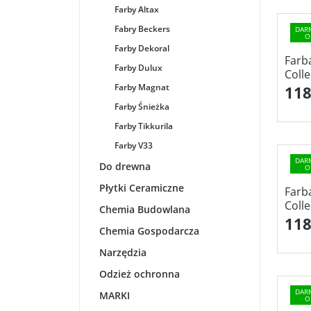
Farby Altax
Fabry Beckers
DAR
O
Farby Dekoral
Farb
Farby Dulux
Coll
Farby Magnat
118
Farby Śnieżka
Farby Tikkurila
Farby V33
DAR
Do drewna
O
Płytki Ceramiczne
Farb
Coll
Chemia Budowlana
118
Chemia Gospodarcza
Narzędzia
Odzież ochronna
DAR
MARKI
O