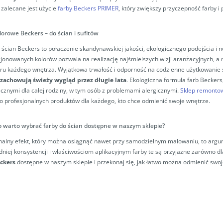
 zalecane jest użycie
farby Beckers PRIMER
, który zwiększy przyczepność farby i p
lorowe Beckers – do ścian i sufitów
 ścian Beckers to połączenie skandynawskiej jakości, ekologicznego podejścia i 
jonowanych kolorów pozwala na realizację najśmielszych wizji aranżacyjnych, 
ru każdego wnętrza. Wyjątkowa trwałość i odporność na codzienne użytkowanie 
 zachowują świeży wygląd przez długie lata
. Ekologiczna formuła farb Beckers
ecznymi dla całej rodziny, w tym osób z problemami alergicznymi.
Sklep remonto
o profesjonalnych produktów dla każdego, kto chce odmienić swoje wnętrze.
 warto wybrać farby do ścian dostępne w naszym sklepie?
nalny efekt, który można osiągnąć nawet przy samodzielnym malowaniu, to arg
niej konsystencji i właściwościom aplikacyjnym farby te są przyjazne zarówno dla
eckers
dostępne w naszym sklepie i przekonaj się, jak łatwo można odmienić swoje 