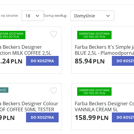
na stronie
:
Sortuj według
:
MOWA DOSTAWA
DARMOWA DOSTAWA
D 950.00 PLN
OD 950.00 PLN
a Beckers Designer
Farba Beckers It's Simple 
ection MILK COFFEE 2,5L
BLUE 2,5L - Plamoodporn
.24
85.94
PLN
PLN
DO KOSZYKA
DO KOSZ
OŚĆ
DARMOWA DOSTAWA
OD 950.00 PLN
a Beckers Designer Colour
Farba Beckers Designer C
OF COFFEE 50ML TESTER
VANNILA CREAM 5L
9
158.99
PLN
PLN
DO KOSZYKA
DO KOSZ