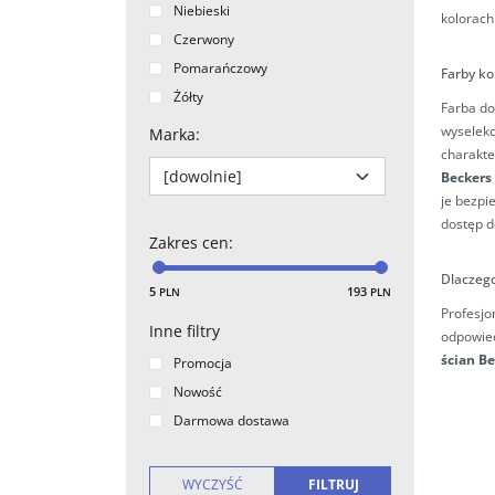
Niebieski
kolorach
Czerwony
Pomarańczowy
Farby ko
Żółty
Farba do
Fioletowy
wyselekc
Marka
:
Różowy
charakte
Beckers
Srebny
je bezpi
Jasny
dostęp d
Ciemny
Zakres cen
:
Dlaczego
5
193
PLN
PLN
Profesjo
Inne filtry
odpowied
ścian B
Promocja
Nowość
Darmowa dostawa