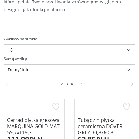
które spełnią Twoje oczekiwania zarówno pod względem
designu, jak i funkcjonalności.
Wyników na stronie
:
Sortuj według
:
1
2
3
4
...
9
Cerrad płytka gresowa
Tubądzin płytka
MARQUINA GOLD MAT
ceramiczna DOVER
59,7x119,7
GREY 30,8x60,8