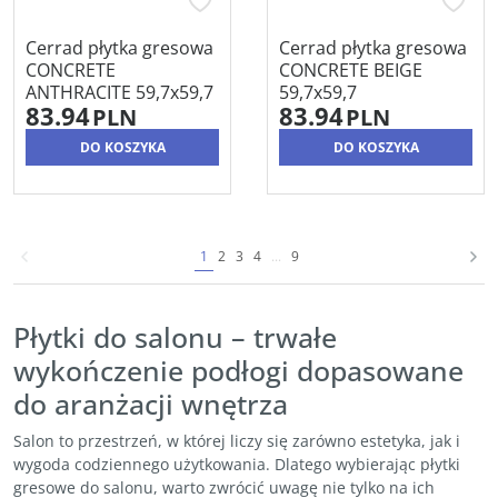
Cerrad płytka gresowa
Cerrad płytka gresowa
CONCRETE
CONCRETE BEIGE
ANTHRACITE 59,7x59,7
59,7x59,7
83.94
83.94
PLN
PLN
DO KOSZYKA
DO KOSZYKA
1
2
3
4
...
9
Płytki do salonu – trwałe
wykończenie podłogi dopasowane
do aranżacji wnętrza
Salon to przestrzeń, w której liczy się zarówno estetyka, jak i
wygoda codziennego użytkowania. Dlatego wybierając płytki
gresowe do salonu, warto zwrócić uwagę nie tylko na ich