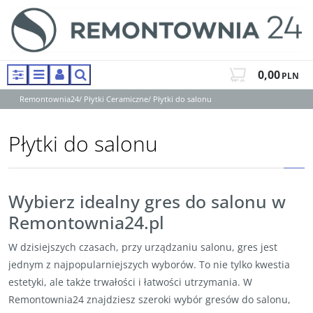
0,00
PLN
Panel
Menu
Panel
Szukaj
Remontownia24
/
Płytki Ceramiczne
/
Płytki do salonu
Płytki do salonu
Wybierz idealny gres do salonu w
Remontownia24.pl
W dzisiejszych czasach, przy urządzaniu salonu, gres jest
jednym z najpopularniejszych wyborów. To nie tylko kwestia
estetyki, ale także trwałości i łatwości utrzymania. W
Remontownia24 znajdziesz szeroki wybór gresów do salonu,