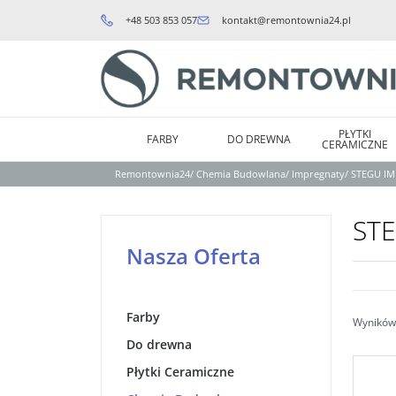
+48 503 853 057
kontakt@remontownia24.pl
PŁYTKI
FARBY
DO DREWNA
CERAMICZNE
Remontownia24
/
Chemia Budowlana
/
Impregnaty
/
STEGU I
ST
Nasza Oferta
Farby
Wyników 
Do drewna
Płytki Ceramiczne