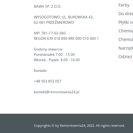
Farby
BAWA SP. Z O.O.
Do dre
WYSOGOTOWO, UL. BUKOWSKA 43,
Płytki 
62-081 PRZEŹMIEROWO
Chemia
NIP: 781-17-03-360
REGON 639 018 890 KRS 000 010 400 1
Chemia
Narzęd
Godziny otwarcia:
Poniedziałek 7.00 - 15.00
Odzież
Wtorek - Piątek 8.00 - 16.00
Kontakt:
+48 503 853 057
kontakt@remontownia24.pl
Copyrights © by Remontownia24, 2022. All rights reserved.