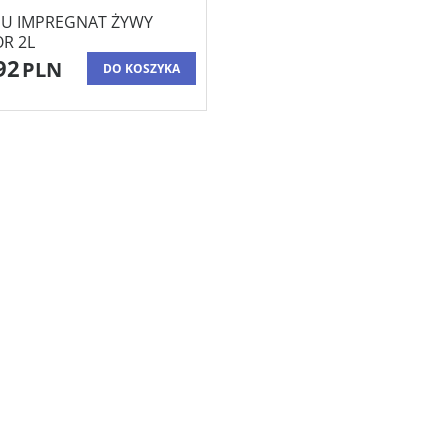
GU IMPREGNAT ŻYWY
R 2L
92
PLN
DO KOSZYKA