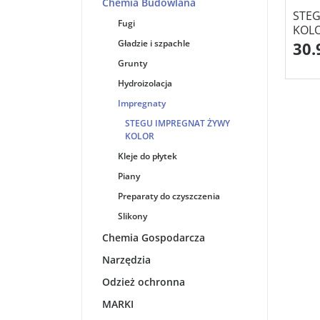
Chemia Budowlana
STE
Fugi
KOLO
Gładzie i szpachle
30.
Grunty
Hydroizolacja
Impregnaty
STEGU IMPREGNAT ŻYWY
KOLOR
Kleje do płytek
Piany
Preparaty do czyszczenia
Slikony
Chemia Gospodarcza
Narzędzia
Odzież ochronna
MARKI