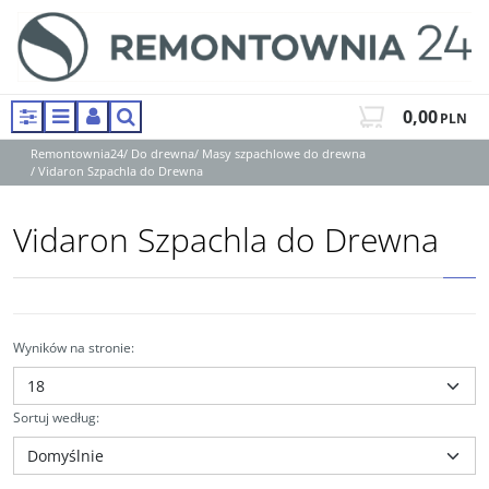
0,00
PLN
Panel
Menu
Panel
Szukaj
Remontownia24
/
Do drewna
/
Masy szpachlowe do drewna
/
Vidaron Szpachla do Drewna
Vidaron Szpachla do Drewna
Wyników na stronie
:
Sortuj według
: