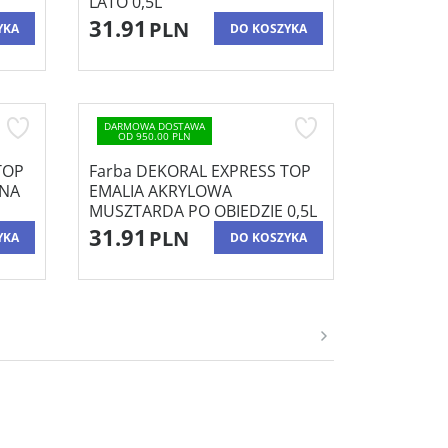
LATO 0,5L
31.91
PLN
YKA
DO KOSZYKA
DARMOWA DOSTAWA
OD 950.00 PLN
TOP
Farba DEKORAL EXPRESS TOP
 NA
EMALIA AKRYLOWA
MUSZTARDA PO OBIEDZIE 0,5L
31.91
PLN
YKA
DO KOSZYKA