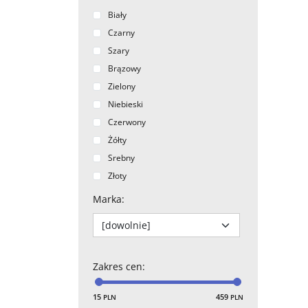
Biały
Czarny
Szary
Brązowy
Zielony
Niebieski
Czerwony
Żółty
Srebny
Złoty
Jasny
Marka
:
Ciemny
Zakres cen
:
15
459
PLN
PLN