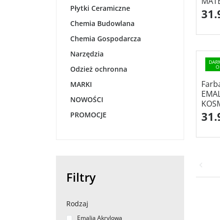
MATE
Płytki Ceramiczne
31.
Chemia Budowlana
Chemia Gospodarcza
Narzędzia
DAR
O
Odzież ochronna
Farb
MARKI
EMAL
NOWOŚCI
KOSM
31.
PROMOCJE
Filtry
Rodzaj
Emalia Akrylowa