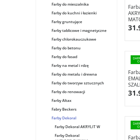
Farby do mieszalnika
Farb
AKR
Farby do kuchni i łazienki
MATO
Farby gruntujące
31.
Farby tablicowe i magnetyczne
Farby chlorokauczukowe
Farby do betonu
Farby do fasad
DAR
O
Farby na metal i rdzę
Farb
Farby do metalu i drewna
EMAL
Farby do tworzyw sztucznych
SZAL
31.
Farby do renowacji
Farby Altax
Fabry Beckers
Farby Dekoral
DAR
Farby Dekoral AKRYLIT W
O
Farby Dekoral
Farb