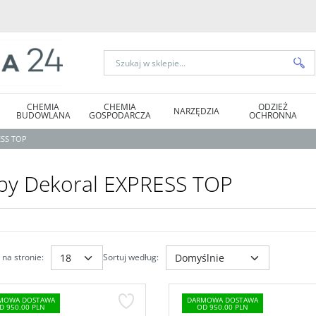
CHEMIA
CHEMIA
ODZIEŻ
NARZĘDZIA
BUDOWLANA
GOSPODARCZA
OCHRONNA
ESS TOP
by Dekoral EXPRESS TOP
na stronie
:
Sortuj według
:
MOWA DOSTAWA
DARMOWA DOSTAWA
D 950.00 PLN
OD 950.00 PLN