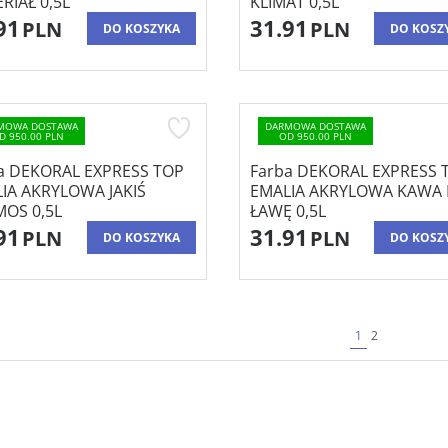
RIAŁ 0,5L
KLIMAT 0,5L
91
31.91
PLN
PLN
DO KOSZYKA
DO KOSZ
MOWA DOSTAWA
DARMOWA DOSTAWA
D 950.00 PLN
OD 950.00 PLN
a DEKORAL EXPRESS TOP
Farba DEKORAL EXPRESS 
IA AKRYLOWA JAKIŚ
EMALIA AKRYLOWA KAWA
OS 0,5L
ŁAWĘ 0,5L
91
31.91
PLN
PLN
DO KOSZYKA
DO KOSZ
1
2