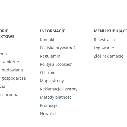
ORIE
INFORMACJE
MENU KUPUJĄC
UKTOWE
Kontakt
Rejestracja
Polityka prywatności
Logowanie
wna
Regulamin
Złóż reklamację
ceramiczne
Polityka „cookies”
 budowlana
O firmie
 gospodarcza
Mapa strony
zia
Reklamacje i zwroty
 ochronna
Metody płatności
Promocje
Nowości