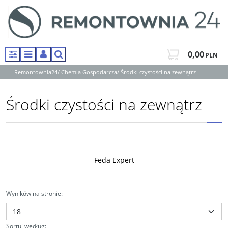
0,00
PLN
Panel
Menu
Panel
Szukaj
Remontownia24
/
Chemia Gospodarcza
/
Środki czystości na zewnątrz
Środki czystości na zewnątrz
Feda Expert
Wyników na stronie
:
Sortuj według
: