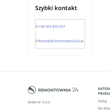
Szybki kontakt
+48 503 853 057
kontakt@remontownia24.pl
KATEG
PROD
Farby
BAWA SP. Z O.O.
Do dre