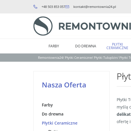
+48 503 853 057
kontakt@remontownia24.pl
PŁYTKI
FARBY
DO DREWNA
CERAMICZNE
Remontownia24
/
Płytki Ceramiczne
/
Płytki Tubądzin
/
Płytki
Pły
Nasza Oferta
Płytki 
Farby
myślą 
Do drewna
delikat
ofertę 
Płytki Ceramiczne