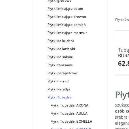
Płytki gresowe
Płytki imitujące beton
Płytki imitujące drewno
Wyników 
Płytki imitujące kamień
Płytki imitujące marmur
Płytki do kuchni
Płytki do łazienki
Tubą
BURA
Płytki do salonu
62.
Płytki tarasowe
Płytki parapetowe
Płytki Cerrad
Płytki Paradyż
Pły
Płytki Tubądzin
Szukas
Płytki Tubądzin ARONA
osób c
Płytki Tubądzin AULLA
srebra 
Płytki Tubądzin BONELLA
elegan