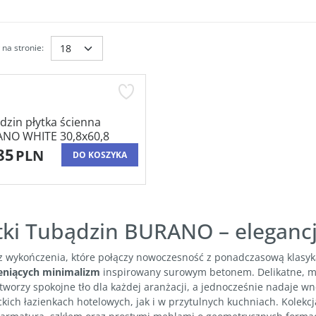
na stronie
:
dzin płytka ścienna
NO WHITE 30,8x60,8
85
PLN
DO KOSZYKA
tki Tubądzin BURANO – elegancj
z wykończenia, które połączy nowoczesność z ponadczasową klasy
eniących minimalizm
inspirowany surowym betonem. Delikatne, ma
tworzy spokojne tło dla każdej aranżacji, a jednocześnie nadaje 
ckich łazienkach hotelowych, jak i w przytulnych kuchniach. Kole