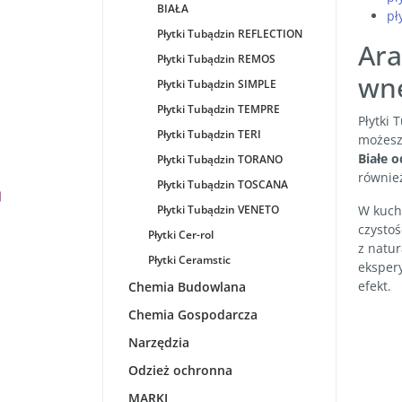
BIAŁA
pł
Płytki Tubądzin REFLECTION
Ara
Płytki Tubądzin REMOS
wn
Płytki Tubądzin SIMPLE
Płytki Tubądzin TEMPRE
Płytki
Płytki Tubądzin TERI
możesz
Białe 
Płytki Tubądzin TORANO
równie
Płytki Tubądzin TOSCANA
Płytki Tubądzin VENETO
W kuch
czystoś
Płytki Cer-rol
z natu
Płytki Ceramstic
eksper
efekt.
Chemia Budowlana
Chemia Gospodarcza
Narzędzia
Odzież ochronna
MARKI