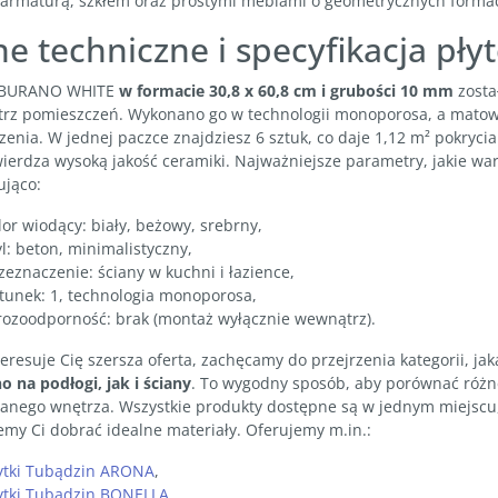
 armaturą, szkłem oraz prostymi meblami o geometrycznych forma
e techniczne i specyfikacja p
 BURANO WHITE
w formacie 30,8 x 60,8 cm i grubości 10 mm
zosta
rz pomieszczeń. Wykonano go w technologii monoporosa, a matow
enia. W jednej paczce znajdziesz 6 sztuk, co daje 1,12 m² pokryci
ierdza wysoką jakość ceramiki. Najważniejsze parametry, jakie wa
ująco:
lor wiodący: biały, beżowy, srebrny,
yl: beton, minimalistyczny,
zeznaczenie: ściany w kuchni i łazience,
tunek: 1, technologia monoporosa,
ozoodporność: brak (montaż wyłącznie wewnątrz).
nteresuje Cię szersza oferta, zachęcamy do przejrzenia kategorii, jak
 na podłogi, jak i ściany
. To wygodny sposób, aby porównać różne 
anego wnętrza. Wszystkie produkty dostępne są w jednym miejscu,
my Ci dobrać idealne materiały. Oferujemy m.in.:
ytki Tubądzin ARONA
,
ytki Tubądzin BONELLA
,