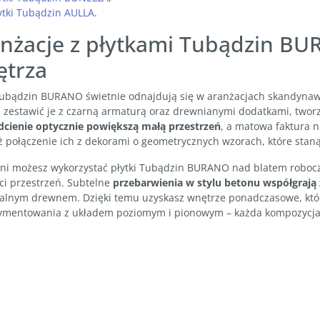
ytki Tubądzin AULLA
.
nżacje z płytkami Tubądzin BUR
ętrza
 Tubądzin BURANO świetnie odnajdują się w aranżacjach skandynaws
 zestawić je z czarną armaturą oraz drewnianymi dodatkami, tworz
odcienie optycznie powiększą małą przestrzeń
, a matowa faktura 
ż połączenie ich z dekorami o geometrycznych wzorach, które stan
ni możesz wykorzystać płytki Tubądzin BURANO nad blatem roboczy
ci przestrzeń. Subtelne
przebarwienia w stylu betonu współgrają 
ralnym drewnem. Dzięki temu uzyskasz wnętrze ponadczasowe, które
ymentowania z układem poziomym i pionowym – każda kompozycja w