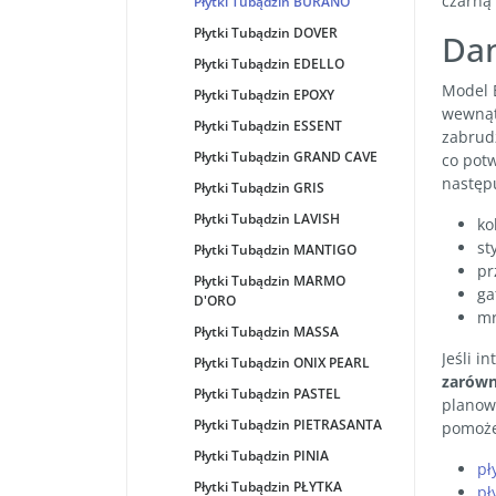
czarną
Płytki Tubądzin BURANO
Płytki Tubądzin DOVER
Dan
Płytki Tubądzin EDELLO
Model
Płytki Tubądzin EPOXY
wewnąt
Płytki Tubądzin ESSENT
zabrudz
Płytki Tubądzin GRAND CAVE
co potw
następ
Płytki Tubądzin GRIS
Płytki Tubądzin LAVISH
ko
st
Płytki Tubądzin MANTIGO
pr
Płytki Tubądzin MARMO
ga
D'ORO
mr
Płytki Tubądzin MASSA
Jeśli i
Płytki Tubądzin ONIX PEARL
zarówno
Płytki Tubądzin PASTEL
planow
Płytki Tubądzin PIETRASANTA
pomoże
Płytki Tubądzin PINIA
pł
Płytki Tubądzin PŁYTKA
pł