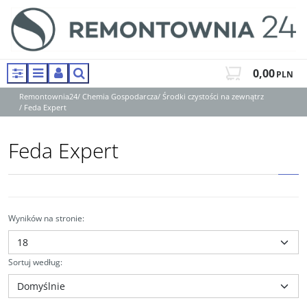
0,00
PLN
Panel
Menu
Panel
Szukaj
Remontownia24
/
Chemia Gospodarcza
/
Środki czystości na zewnątrz
/
Feda Expert
Feda Expert
Wyników na stronie
:
Sortuj według
: