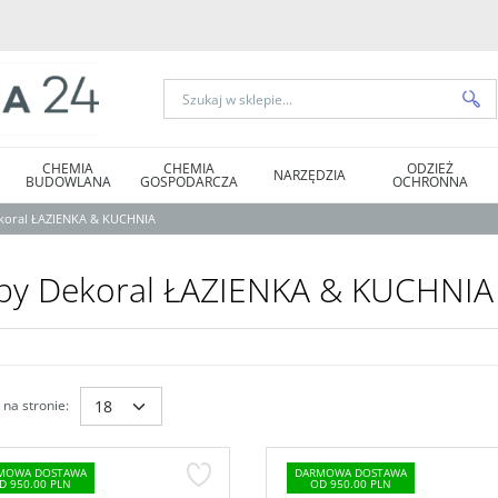
CHEMIA
CHEMIA
ODZIEŻ
NARZĘDZIA
BUDOWLANA
GOSPODARCZA
OCHRONNA
koral ŁAZIENKA & KUCHNIA
by Dekoral ŁAZIENKA & KUCHNIA
na stronie
:
MOWA DOSTAWA
DARMOWA DOSTAWA
D 950.00 PLN
OD 950.00 PLN