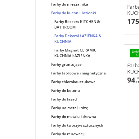
Farby do mieszalnika
Farb
KUCH
Farby do kuchni i łazienki
175
Farby Beckers KITCHEN &
BATHROOM
Farby Dekoral ŁAZIENKA &
KUCHNIA
Farby Magnat CERAMIC
DAR
O
KUCHNIA ŁAZIENKA
Farby gruntujące
Farb
KUCH
Farby tablicowe i magnetyczne
94.
Farby chlorokauczukowe
Farby do betonu
Farby do fasad
Farby na metal i rdzę
Farby do metalu i drewna
Farby do tworzyw sztucznych
Farby do renowacji