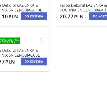
a Dekoral ŁAZIENKA &
Farba Dekoral ŁAZIENKA &
NIA ŚNIEŻNOBIAŁA 10L
KUCHNIA ŚNIEŻNOBIAŁA 1
.10
20.77
PLN
PLN
DO KOSZYKA
DO KOSZ
MOWA DOSTAWA
D 950.00 PLN
a Dekoral ŁAZIENKA &
NIA ŚNIEŻNOBIAŁA 5L
77
PLN
DO KOSZYKA