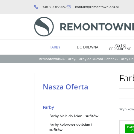
+48 503 853 057
kontakt@remontownia24.pl
PŁYTKI
FARBY
DO DREWNA
CERAMICZNE
Remontownia24
/
Farby
/
Farby do kuchni i łazienki
/
Farby De
Far
Nasza Oferta
Farby
Wyników 
Farby białe do ścian i sufitów
Farby kolorowe do ścian i
DAR
sufitów
O