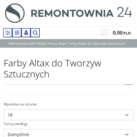
0,00
PLN
Panel
Menu
Panel
Szukaj
Remontownia24
/
Farby
/
Farby Altax
/
Farby Altax do Tworzyw Sztucznych
Farby Altax do Tworzyw
Sztucznych
Wyników na stronie
:
Sortuj według
: