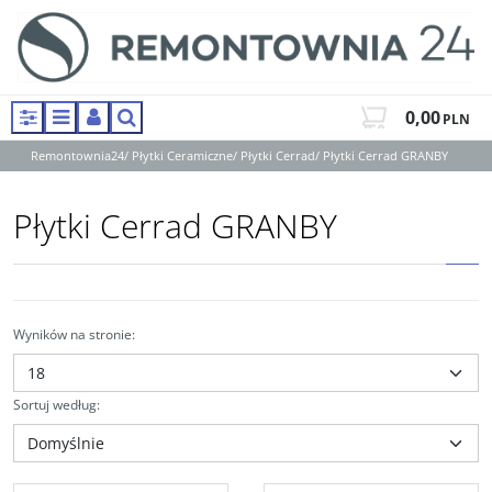
0,00
PLN
Panel
Menu
Panel
Szukaj
Remontownia24
/
Płytki Ceramiczne
/
Płytki Cerrad
/
Płytki Cerrad GRANBY
Płytki Cerrad GRANBY
Wyników na stronie
:
Sortuj według
: