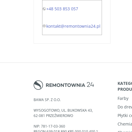
+48 503 853 057
kontakt@remontownia24.pl
KATEG
PROD
Farby
BAWA SP. Z O.O.
Do dre
WYSOGOTOWO, UL. BUKOWSKA 43,
Płytki 
62-081 PRZEŹMIEROWO
Chemia
NIP: 781-17-03-360
REGON 639 018 890 KRS 000 010 400 1