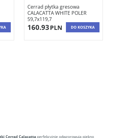
Cerrad płytka gresowa
CALACATTA WHITE POLER
59,7x119,7
160.93
PLN
YKA
DO KOSZYKA
tki Cerrad Calacatta
perfekcyjnie odwzorowują piękno