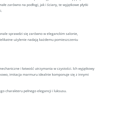
 zarówno na podłogi, jak i ściany, te wyjątkowe płytki
i.
onale sprawdzi się zarówno w eleganckim salonie,
 delikatne użylenie nadają każdemu pomieszczeniu
mechaniczne i łatwość utrzymania w czystości. Ich wyjątkowy
tkowo, imitacja marmuru idealnie komponuje się z innymi
o charakteru pełnego elegancji i luksusu.