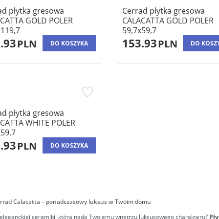
ad płytka gresowa
Cerrad płytka gresowa
CATTA GOLD POLER
CALACATTA GOLD POLER
x119,7
59,7x59,7
.93
153.93
PLN
PLN
DO KOSZYKA
DO KOSZ
ad płytka gresowa
CATTA WHITE POLER
x59,7
.93
PLN
DO KOSZYKA
Cerrad Calacatta – ponadczasowy luksus w Twoim domu
eleganckiej ceramiki, która nada Twojemu wnętrzu luksusowego charakteru?
Pły