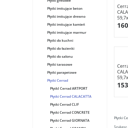
Płytki gresowe
Cerr
Płytki imitujące beton
CALA
Płytki imitujące drewno
59,7
160
Płytki imitujące kamień
Płytki imitujące marmur
Płytki do kuchni
Płytki do łazienki
Płytki do salonu
Płytki tarasowe
Cerr
CALA
Płytki parapetowe
59,7
Płytki Cerrad
153
PłytkI Cerrad ARTPORT
Płytki Cerrad CALACATTA
Płytki Cerrad CLIF
Płytki Cerrad CONCRETE
Płytki 
Płytki Cerrad GIORNATA
Szukasz 