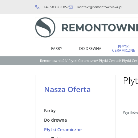
+48 503 853 057
kontakt@remontownia24.pl
PŁYTKI
FARBY
DO DREWNA
CERAMICZNE
Remontownia24
/
Płytki Ceramiczne
/
Płytki Cerrad
/
Płytki Ce
Pły
Nasza Oferta
Farby
Wyników 
Do drewna
Płytki Ceramiczne