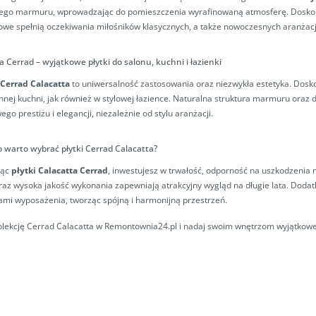
ego marmuru, wprowadzając do pomieszczenia wyrafinowaną atmosferę. Doskonałe
e spełnią oczekiwania miłośników klasycznych, a także nowoczesnych aranżacj
a Cerrad – wyjątkowe płytki do salonu, kuchni i łazienki
Cerrad Calacatta
to uniwersalność zastosowania oraz niezwykła estetyka. Dosk
nnej kuchni, jak również w stylowej łazience. Naturalna struktura marmuru oraz
go prestiżu i elegancji, niezależnie od stylu aranżacji.
 warto wybrać płytki Cerrad Calacatta?
jąc
płytki Calacatta Cerrad
, inwestujesz w trwałość, odporność na uszkodzenia 
raz wysoka jakość wykonania zapewniają atrakcyjny wygląd na długie lata. Doda
mi wyposażenia, tworząc spójną i harmonijną przestrzeń.
olekcję Cerrad Calacatta w Remontownia24.pl i nadaj swoim wnętrzom wyjątkoweg