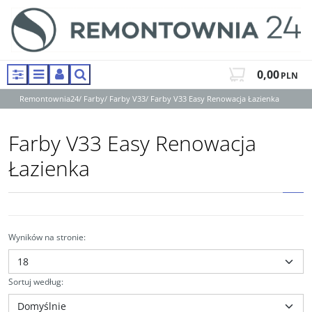
0,00
PLN
Panel
Menu
Panel
Szukaj
Remontownia24
/
Farby
/
Farby V33
/
Farby V33 Easy Renowacja Łazienka
Farby V33 Easy Renowacja
Łazienka
Wyników na stronie
:
Sortuj według
: