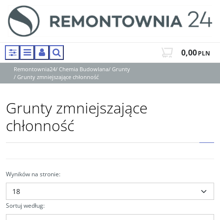
0,00
PLN
Panel
Menu
Panel
Szukaj
Remontownia24
/
Chemia Budowlana
/
Grunty
/
Grunty zmniejszające chłonność
Grunty zmniejszające
chłonność
Wyników na stronie
:
Sortuj według
: