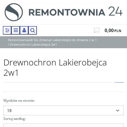
0,00
PLN
Panel
Menu
Panel
Szukaj
Remontownia24
/
Do drewna
/
Lakierobejce do drewna 2 w 1
/
Drewnochron Lakierobejca 2w1
Drewnochron Lakierobejca
2w1
Wyników na stronie
:
Sortuj według
: