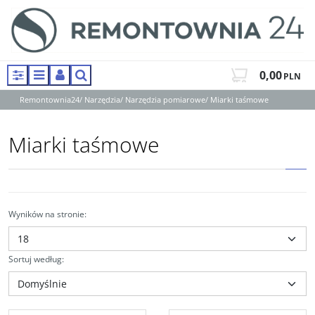
0,00
PLN
Panel
Menu
Panel
Szukaj
Remontownia24
/
Narzędzia
/
Narzędzia pomiarowe
/
Miarki taśmowe
Miarki taśmowe
Wyników na stronie
:
Sortuj według
: