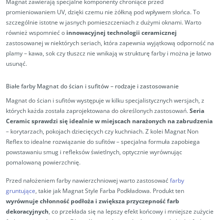
Magnat zawierają specjalne komponenty chroniące przed
promieniowaniem UV, dzięki czemu nie żółkną pod wpływem słońca. To
szczególnie istotne w jasnych pomieszczeniach z dużymi oknami. Warto
również wspomnieć o
innowacyjnej technologii ceramicznej
zastosowanej w niektórych seriach, która zapewnia wyjątkową odporność na
plamy – kawa, sok czy tłuszcz nie wnikają w strukturę farby i można je łatwo
usunąć.
Białe farby Magnat do ścian i sufitów – rodzaje i zastosowanie
Magnat do ścian i sufitów występuje w kilku specjalistycznych wersjach, z
których każda została zaprojektowana do określonych zastosowań.
Seria
Ceramic sprawdzi się idealnie w miejscach narażonych na zabrudzenia
– korytarzach, pokojach dziecięcych czy kuchniach. Z kolei Magnat Non
Reflex to idealne rozwiązanie do sufitów – specjalna formuła zapobiega
powstawaniu smug i refleksów świetlnych, optycznie wyrównując
pomalowaną powierzchnię.
Przed nałożeniem farby nawierzchniowej warto zastosować
farby
gruntujące
, takie jak Magnat Style Farba Podkładowa. Produkt ten
wyrównuje chłonność podłoża i zwiększa przyczepność farb
dekoracyjnych
, co przekłada się na lepszy efekt końcowy i mniejsze zużycie