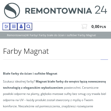
0,00
PLN
Panel
Menu
Panel
Szukaj
Remontownia24
/
Farby
/
Farby białe do ścian i sufitów
/
Farby Magnat
Farby Magnat
Białe farby do ścian i sufitów Magnat
Szukasz idealnej farby?
Magnat białe farby do wnętrz łączą nowoczesną
technologię z eleganckim wykończeniem
powierzchni. Ceramiczne
powłoki odporne na plamy, głęboko matowe sufity bez smug czy trwała biel
odporna na UV – każdy produkt został stworzony z myślą o Twoim
komforcie. Niezależnie od pomieszczenia, znajdziesz rozwiązanie