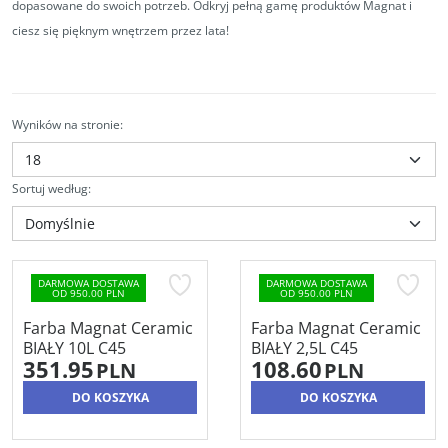
dopasowane do swoich potrzeb. Odkryj pełną gamę produktów Magnat i
ciesz się pięknym wnętrzem przez lata!
Wyników na stronie
:
Sortuj według
:
DARMOWA DOSTAWA
DARMOWA DOSTAWA
OD 950.00 PLN
OD 950.00 PLN
Farba Magnat Ceramic
Farba Magnat Ceramic
BIAŁY 10L C45
BIAŁY 2,5L C45
351.95
108.60
PLN
PLN
DO KOSZYKA
DO KOSZYKA