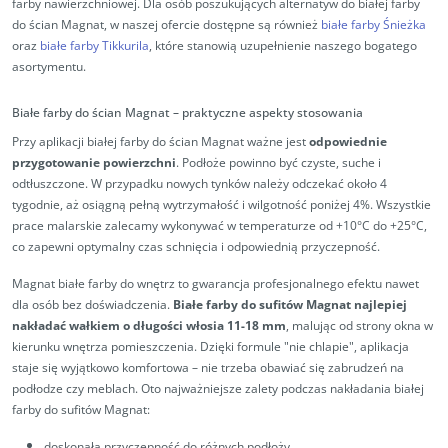
farby nawierzchniowej. Dla osób poszukujących alternatyw do białej farby
do ścian Magnat, w naszej ofercie dostępne są również
białe farby Śnieżka
oraz
białe farby Tikkurila
, które stanowią uzupełnienie naszego bogatego
asortymentu.
Białe farby do ścian Magnat – praktyczne aspekty stosowania
Przy aplikacji białej farby do ścian Magnat ważne jest
odpowiednie
przygotowanie powierzchni
. Podłoże powinno być czyste, suche i
odtłuszczone. W przypadku nowych tynków należy odczekać około 4
tygodnie, aż osiągną pełną wytrzymałość i wilgotność poniżej 4%. Wszystkie
prace malarskie zalecamy wykonywać w temperaturze od +10°C do +25°C,
co zapewni optymalny czas schnięcia i odpowiednią przyczepność.
Magnat białe farby do wnętrz to gwarancja profesjonalnego efektu nawet
dla osób bez doświadczenia.
Białe farby do sufitów Magnat najlepiej
nakładać wałkiem o długości włosia 11-18 mm
, malując od strony okna w
kierunku wnętrza pomieszczenia. Dzięki formule "nie chlapie", aplikacja
staje się wyjątkowo komfortowa – nie trzeba obawiać się zabrudzeń na
podłodze czy meblach. Oto najważniejsze zalety podczas nakładania białej
farby do sufitów Magnat:
doskonała przyczepność do różnych podłoży,