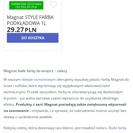
DARMOWA DOSTAWA
OD 950.00 PLN
Magnat STYLE FARBA
PODKŁADOWA 1L
29.27
PLN
DO KOSZYKA
Magnat białe farby do wnętrz – zalety
W naszym
sklepie remontowym
oferujemy wysokiej jakości farby Magnat do
ścian i sufitów, które wyróżniają się wyjątkowymi właściwościami
technicznymi. Przede wszystkim, farby te charakteryzują się doskonałym
kryciem – już jedna warstwa często wystarcza do uzyskania idealnego
efektu.
Produkty z serii Magnat posiadają także zwiększoną odporność
na szorowanie
i zmywanie, co sprawia, że zabrudzenia można usunąć bez
obawy o uszkodzenie powłoki.
Kolejną zaletą, którą doceniają nasi klienci, jest trwałość koloru.
Białe farby