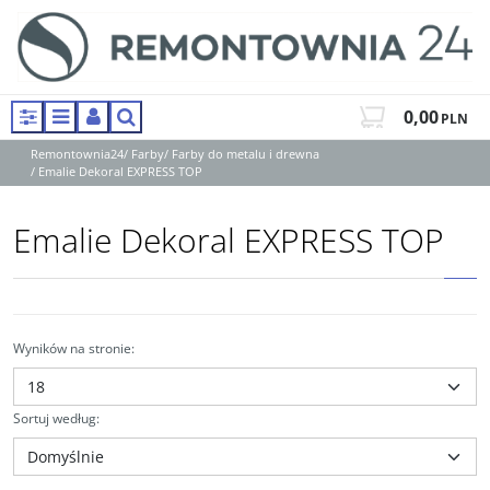
0,00
PLN
Panel
Menu
Panel
Szukaj
Remontownia24
/
Farby
/
Farby do metalu i drewna
/
Emalie Dekoral EXPRESS TOP
Emalie Dekoral EXPRESS TOP
Wyników na stronie
:
Sortuj według
: