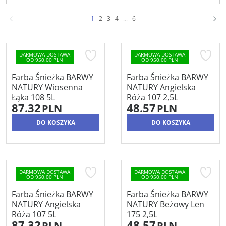
1
2
3
4
...
6
DARMOWA DOSTAWA
DARMOWA DOSTAWA
OD 950.00 PLN
OD 950.00 PLN
Farba Śnieżka BARWY
Farba Śnieżka BARWY
NATURY Wiosenna
NATURY Angielska
Łąka 108 5L
Róża 107 2,5L
87.32
48.57
PLN
PLN
DO KOSZYKA
DO KOSZYKA
DARMOWA DOSTAWA
DARMOWA DOSTAWA
OD 950.00 PLN
OD 950.00 PLN
Farba Śnieżka BARWY
Farba Śnieżka BARWY
NATURY Angielska
NATURY Beżowy Len
Róża 107 5L
175 2,5L
87.32
48.57
PLN
PLN