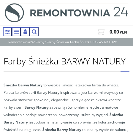
0,00
PLN
Panel
Menu
Panel
Szukaj
Remontownia24
/
Farby
/
Farby Śnieżka
/
Farby Śnieżka BARWY NATURY
Farby Śnieżka BARWY NATURY
Śnieżka Barwy Natury
to wysokiej jakości lateksowa farba do wnętrz.
Paleta kolorów serii Barwy Natury inspirowana jest barwami przyrody co
pozwala stworzyć spokojne , eleganckie , sprzyjające relaksowi wnętrze.
Farby z serii
Barwy Natury
zapewnią równomierne krycie , a matowe
wykończenie nadaje powierzchni nowoczesny i subtelny wygląd.
Śnieżka
Barwy Natury
jest odporna na zmywanie co sprawia , że kolor zachowuje
świeżość na długi czas.
Śnieżka Barwy Natury
to idealny wybór do salonu ,