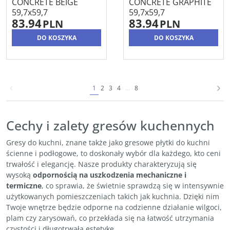
CONCRETE BEIGE
CONCRETE GRAPHITE
59,7x59,7
59,7x59,7
83.94
83.94
PLN
PLN
DO KOSZYKA
DO KOSZYKA
1
2
3
4
...
8
Cechy i zalety gresów kuchennych
Gresy do kuchni, znane także jako gresowe płytki do kuchni
ścienne i podłogowe, to doskonały wybór dla każdego, kto ceni
trwałość i elegancję. Nasze produkty charakteryzują się
wysoką
odpornością na uszkodzenia mechaniczne i
termiczne
, co sprawia, że świetnie sprawdzą się w intensywnie
użytkowanych pomieszczeniach takich jak kuchnia. Dzięki nim
Twoje wnętrze będzie odporne na codzienne działanie wilgoci,
plam czy zarysowań, co przekłada się na łatwość utrzymania
czystości i długotrwałą estetykę.