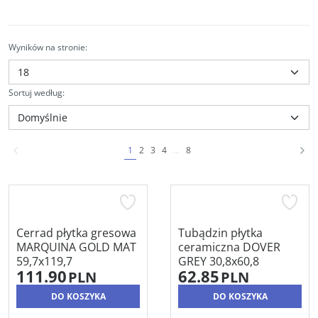
Wyników na stronie
:
Sortuj według
:
1
2
3
4
...
8
Cerrad płytka gresowa
Tubądzin płytka
MARQUINA GOLD MAT
ceramiczna DOVER
59,7x119,7
GREY 30,8x60,8
111.90
62.85
PLN
PLN
DO KOSZYKA
DO KOSZYKA