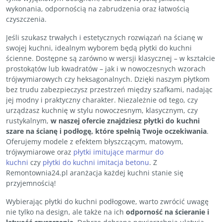
wykonania, odpornością na zabrudzenia oraz łatwością
czyszczenia.
Jeśli szukasz trwałych i estetycznych rozwiązań na ścianę w
swojej kuchni, idealnym wyborem będą płytki do kuchni
ścienne. Dostępne są zarówno w wersji klasycznej – w kształcie
prostokątów lub kwadratów – jak i w nowoczesnych wzorach
trójwymiarowych czy heksagonalnych. Dzięki naszym płytkom
bez trudu zabezpieczysz przestrzeń między szafkami, nadając
jej modny i praktyczny charakter. Niezależnie od tego, czy
urządzasz kuchnię w stylu nowoczesnym, klasycznym, czy
rustykalnym,
w naszej ofercie znajdziesz płytki do kuchni
szare na ścianę i podłogę, które spełnią Twoje oczekiwania
.
Oferujemy modele z efektem błyszczącym, matowym,
trójwymiarowe oraz
płytki imitujące marmur do
kuchni
czy
płytki do kuchni imitacja betonu
. Z
Remontownia24.pl aranżacja każdej kuchni stanie się
przyjemnością!
Wybierając płytki do kuchni podłogowe, warto zwrócić uwagę
nie tylko na design, ale także na ich
odporność na ścieranie i