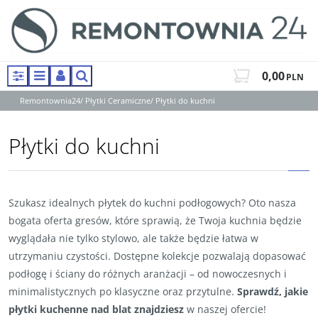
0,00
PLN
Panel
Menu
Panel
Szukaj
Remontownia24
/
Płytki Ceramiczne
/
Płytki do kuchni
Płytki do kuchni
Szukasz idealnych płytek do kuchni podłogowych? Oto nasza
bogata oferta gresów, które sprawią, że Twoja kuchnia będzie
wyglądała nie tylko stylowo, ale także będzie łatwa w
utrzymaniu czystości. Dostępne kolekcje pozwalają dopasować
podłogę i ściany do różnych aranżacji – od nowoczesnych i
minimalistycznych po klasyczne oraz przytulne.
Sprawdź, jakie
płytki kuchenne nad blat znajdziesz
w naszej ofercie!