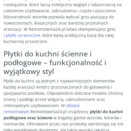
rozwiązania, które łączą estetyczny wygląd z odpornością na
codzienne użytkowanie, zabrudzenia i częste czyszczenie.
Różnorodność wzorów pozwala wybrać gres pasujący do
nowoczesnych, klasycznych oraz bardziej przytulnych
aranżacji. W Remontownia24.pl łatwo skompletujesz gres
i
płytki ceramiczne
, które będą praktyczną bazą dla całej
kuchennej przestrzeni.
Płytki do kuchni ścienne i
podłogowe – funkcjonalność i
wyjątkowy styl
Płytki do kuchni są jednym z najważniejszych elementów
każdej aranżacji wnętrz przeznaczonych do gotowania i
spożywania posiłków. Odpowiednio dobrane modele chronią
ściany i podłogi przed wilgocią, zabrudzeniami oraz
intensywnym użytkowaniem. W
sklepie
remontowym
Remontownia24.pl znajdziesz
płytki do kuchni
podłogowe oraz ścienne
w bogatej gamie wzorów, kolorów i
rozmiarów. Oferowane przez nas produkty wyróżniają się nie
tylko wyjątkowym designem, ale także wysoką jakością