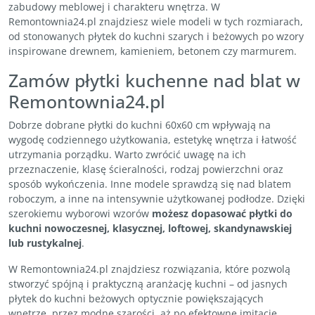
zabudowy meblowej i charakteru wnętrza. W
Remontownia24.pl znajdziesz wiele modeli w tych rozmiarach,
od stonowanych płytek do kuchni szarych i beżowych po wzory
inspirowane drewnem, kamieniem, betonem czy marmurem.
Zamów płytki kuchenne nad blat w
Remontownia24.pl
Dobrze dobrane płytki do kuchni 60x60 cm wpływają na
wygodę codziennego użytkowania, estetykę wnętrza i łatwość
utrzymania porządku. Warto zwrócić uwagę na ich
przeznaczenie, klasę ścieralności, rodzaj powierzchni oraz
sposób wykończenia. Inne modele sprawdzą się nad blatem
roboczym, a inne na intensywnie użytkowanej podłodze. Dzięki
szerokiemu wyborowi wzorów
możesz dopasować płytki do
kuchni nowoczesnej, klasycznej, loftowej, skandynawskiej
lub rustykalnej
.
W Remontownia24.pl znajdziesz rozwiązania, które pozwolą
stworzyć spójną i praktyczną aranżację kuchni – od jasnych
płytek do kuchni beżowych optycznie powiększających
wnętrze, przez modne szarości, aż po efektowne imitacje