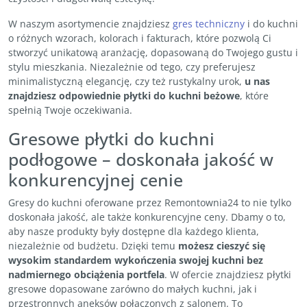
W naszym asortymencie znajdziesz
gres techniczny
i do kuchni
o różnych wzorach, kolorach i fakturach, które pozwolą Ci
stworzyć unikatową aranżację, dopasowaną do Twojego gustu i
stylu mieszkania. Niezależnie od tego, czy preferujesz
minimalistyczną elegancję, czy też rustykalny urok,
u nas
znajdziesz odpowiednie płytki do kuchni beżowe
, które
spełnią Twoje oczekiwania.
Gresowe płytki do kuchni
podłogowe – doskonała jakość w
konkurencyjnej cenie
Gresy do kuchni oferowane przez Remontownia24 to nie tylko
doskonała jakość, ale także konkurencyjne ceny. Dbamy o to,
aby nasze produkty były dostępne dla każdego klienta,
niezależnie od budżetu. Dzięki temu
możesz cieszyć się
wysokim standardem wykończenia swojej kuchni bez
nadmiernego obciążenia portfela
. W ofercie znajdziesz płytki
gresowe dopasowane zarówno do małych kuchni, jak i
przestronnych aneksów połączonych z salonem. To