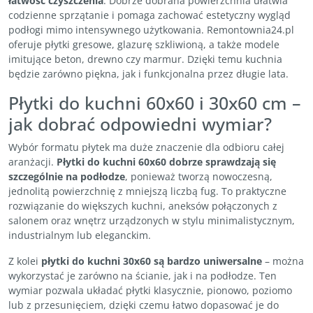
łatwość czyszczenia
. Dobrze dobrana powierzchnia ułatwia
codzienne sprzątanie i pomaga zachować estetyczny wygląd
podłogi mimo intensywnego użytkowania. Remontownia24.pl
oferuje płytki gresowe, glazurę szkliwioną, a także modele
imitujące beton, drewno czy marmur. Dzięki temu kuchnia
będzie zarówno piękna, jak i funkcjonalna przez długie lata.
Płytki do kuchni 60x60 i 30x60 cm –
jak dobrać odpowiedni wymiar?
Wybór formatu płytek ma duże znaczenie dla odbioru całej
aranżacji.
Płytki do kuchni 60x60
dobrze sprawdzają się
szczególnie na podłodze
, ponieważ tworzą nowoczesną,
jednolitą powierzchnię z mniejszą liczbą fug. To praktyczne
rozwiązanie do większych kuchni, aneksów połączonych z
salonem oraz wnętrz urządzonych w stylu minimalistycznym,
industrialnym lub eleganckim.
Z kolei
płytki do kuchni 30x60
są bardzo uniwersalne
– można
wykorzystać je zarówno na ścianie, jak i na podłodze. Ten
wymiar pozwala układać płytki klasycznie, pionowo, poziomo
lub z przesunięciem, dzięki czemu łatwo dopasować je do