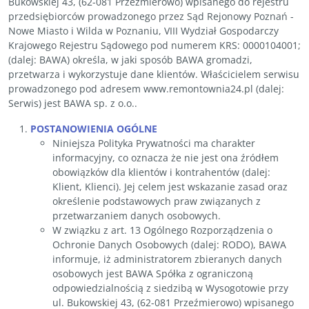
Bukowskiej 43, (62-081 Przeźmierowo) wpisanego do rejestru
przedsiębiorców prowadzonego przez Sąd Rejonowy Poznań -
Nowe Miasto i Wilda w Poznaniu, VIII Wydział Gospodarczy
Krajowego Rejestru Sądowego pod numerem KRS: 0000104001;
(dalej: BAWA) określa, w jaki sposób BAWA gromadzi,
przetwarza i wykorzystuje dane klientów. Właścicielem serwisu
prowadzonego pod adresem www.remontownia24.pl (dalej:
Serwis) jest BAWA sp. z o.o..
POSTANOWIENIA OGÓLNE
Niniejsza Polityka Prywatności ma charakter
informacyjny, co oznacza że nie jest ona źródłem
obowiązków dla klientów i kontrahentów (dalej:
Klient, Klienci). Jej celem jest wskazanie zasad oraz
określenie podstawowych praw związanych z
przetwarzaniem danych osobowych.
W związku z art. 13 Ogólnego Rozporządzenia o
Ochronie Danych Osobowych (dalej: RODO), BAWA
informuje, iż administratorem zbieranych danych
osobowych jest BAWA Spółka z ograniczoną
odpowiedzialnością z siedzibą w Wysogotowie przy
ul. Bukowskiej 43, (62-081 Przeźmierowo) wpisanego