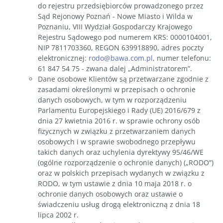
do rejestru przedsiębiorców prowadzonego przez
Sąd Rejonowy Poznań - Nowe Miasto i Wilda w
Poznaniu, VIII Wydział Gospodarczy Krajowego
Rejestru Sądowego pod numerem KRS: 0000104001,
NIP 7811703360, REGON 639918890, adres poczty
elektronicznej:
rodo@bawa.com.pl
, numer telefonu:
61 847 54 75 - zwana dalej „Administratorem”.
Dane osobowe Klientów są przetwarzane zgodnie z
zasadami określonymi w przepisach o ochronie
danych osobowych, w tym w rozporządzeniu
Parlamentu Europejskiego i Rady (UE) 2016/679 z
dnia 27 kwietnia 2016 r. w sprawie ochrony osób
fizycznych w związku z przetwarzaniem danych
osobowych i w sprawie swobodnego przepływu
takich danych oraz uchylenia dyrektywy 95/46/WE
(ogólne rozporządzenie o ochronie danych) („RODO”)
oraz w polskich przepisach wydanych w związku z
RODO, w tym ustawie z dnia 10 maja 2018 r. o
ochronie danych osobowych oraz ustawie o
świadczeniu usług drogą elektroniczną z dnia 18
lipca 2002 r.