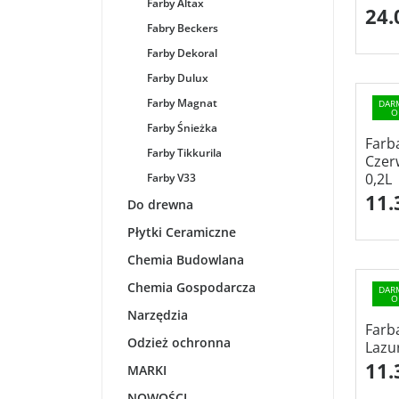
Farby Altax
24.
Fabry Beckers
Farby Dekoral
Farby Dulux
Farby Magnat
DAR
O
Farby Śnieżka
Farb
Farby Tikkurila
Czer
0,2L
Farby V33
11.
Do drewna
Płytki Ceramiczne
Chemia Budowlana
Chemia Gospodarcza
DAR
O
Narzędzia
Farb
Odzież ochronna
Lazu
11.
MARKI
NOWOŚCI