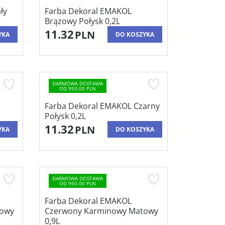
ły
Farba Dekoral EMAKOL
Brązowy Połysk 0,2L
11.32
PLN
YKA
DO KOSZYKA
DARMOWA DOSTAWA
OD 950.00 PLN
Farba Dekoral EMAKOL Czarny
Połysk 0,2L
11.32
PLN
YKA
DO KOSZYKA
DARMOWA DOSTAWA
OD 950.00 PLN
Farba Dekoral EMAKOL
towy
Czerwony Karminowy Matowy
0,9L