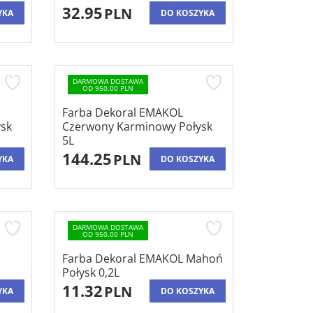
32.95
PLN
YKA
DO KOSZYKA
DARMOWA DOSTAWA
OD 950.00 PLN
Farba Dekoral EMAKOL
sk
Czerwony Karminowy Połysk
5L
144.25
PLN
YKA
DO KOSZYKA
DARMOWA DOSTAWA
OD 950.00 PLN
Farba Dekoral EMAKOL Mahoń
Połysk 0,2L
11.32
PLN
YKA
DO KOSZYKA