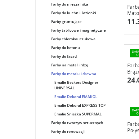
Farby do mieszalnika
Farb
Mato
Farby do kuchni i łazienki
11.
Farby gruntujące
Farby tablicowe i magnetyczne
Farby chlorokauczukowe
Farby do betonu
DAR
O
Farby do fasad
Farb
Farby na metal i rdzę
Brąz
Farby do metalu i drewna
24.
Emalie Beckers Designer
UNIVERSAL
Emalie Dekoral EMAKOL
Emalie Dekoral EXPRESS TOP
DAR
O
Emalie Śnieżka SUPERMAL
Farby do tworzyw sztucznych
Farb
Połys
Farby do renowacji