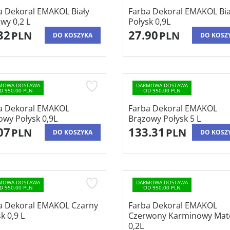
a Dekoral EMAKOL Biały
Farba Dekoral EMAKOL Bia
wy 0,2 L
Połysk 0,9L
32
27.90
PLN
PLN
DO KOSZYKA
DO KOSZ
MOWA DOSTAWA
DARMOWA DOSTAWA
D 950.00 PLN
OD 950.00 PLN
a Dekoral EMAKOL
Farba Dekoral EMAKOL
owy Połysk 0,9L
Brązowy Połysk 5 L
07
133.31
PLN
PLN
DO KOSZYKA
DO KOSZ
MOWA DOSTAWA
DARMOWA DOSTAWA
D 950.00 PLN
OD 950.00 PLN
a Dekoral EMAKOL Czarny
Farba Dekoral EMAKOL
k 0,9 L
Czerwony Karminowy Ma
0,2L