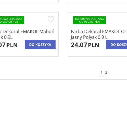
MOWA DOSTAWA
DARMOWA DOSTAWA
D 950.00 PLN
OD 950.00 PLN
a Dekoral EMAKOL Mahoń
Farba Dekoral EMAKOL Or
k 0,9L
Jasny Połysk 0,9 L
07
24.07
PLN
PLN
DO KOSZYKA
DO KOSZ
1
2