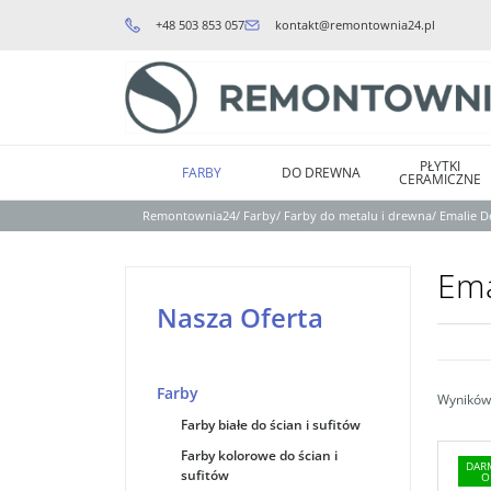
+48 503 853 057
kontakt@remontownia24.pl
PŁYTKI
FARBY
DO DREWNA
CERAMICZNE
Remontownia24
/
Farby
/
Farby do metalu i drewna
/
Emalie 
Ema
Nasza Oferta
Farby
Wyników 
Farby białe do ścian i sufitów
Farby kolorowe do ścian i
DAR
sufitów
O