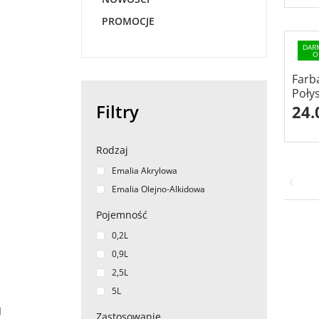
PROMOCJE
DAR
O
Farb
Połys
Filtry
24.
Rodzaj
Emalia Akrylowa
Emalia Olejno-Alkidowa
Pojemność
0,2L
0,9L
2,5L
5L
Zastosowanie