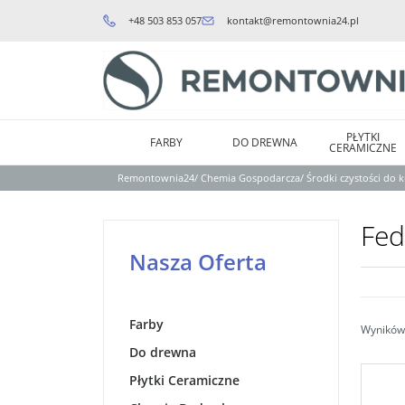
+48 503 853 057
kontakt@remontownia24.pl
PŁYTKI
FARBY
DO DREWNA
CERAMICZNE
Remontownia24
/
Chemia Gospodarcza
/
Środki czystości do 
Fed
Nasza Oferta
Farby
Wyników 
Do drewna
Płytki Ceramiczne