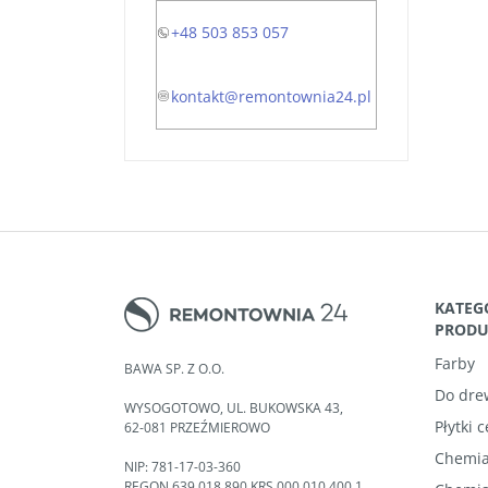
+48 503 853 057
kontakt@remontownia24.pl
KATEG
PROD
Farby
BAWA SP. Z O.O.
Do dre
WYSOGOTOWO, UL. BUKOWSKA 43,
Płytki 
62-081 PRZEŹMIEROWO
Chemia
NIP: 781-17-03-360
REGON 639 018 890 KRS 000 010 400 1