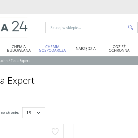
CHEMIA
CHEMIA
ODZIEŻ
NARZĘDZIA
BUDOWLANA
GOSPODARCZA
OCHRONNA
kuchni
/
Feda Expert
a Expert
na stronie
: