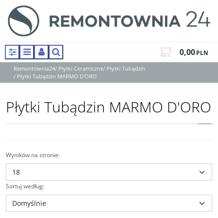
0,00
PLN
Panel
Menu
Panel
Szukaj
Remontownia24
/
Płytki Ceramiczne
/
Płytki Tubądzin
/
Płytki Tubądzin MARMO D'ORO
Płytki Tubądzin MARMO D'ORO
Wyników na stronie
:
Sortuj według
: