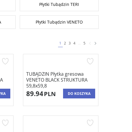
Płytki Tubądzin TERI
A
Płytki Tubądzin VENETO
1
2
3
4
...
5
TUBĄDZIN Płytka gresowa
RA
VENETO BLACK STRUKTURA
59,8x59,8
89.94
PLN
YKA
DO KOSZYKA