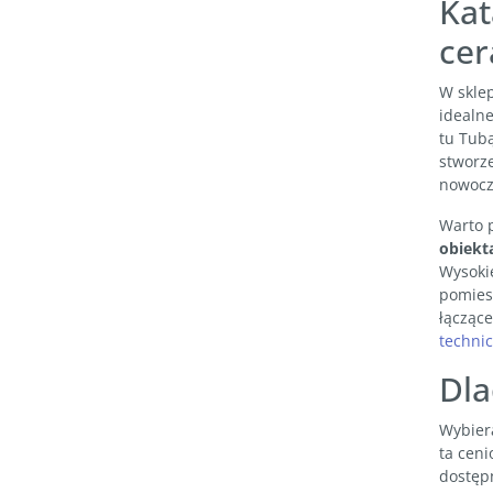
Kat
ce
W skle
idealn
tu Tubą
stworz
nowocze
Warto p
obiekt
Wysokie
pomies
łączące
techni
Dla
Wybiera
ta ceni
dostępn