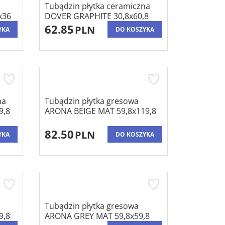
Tubądzin płytka ceramiczna
x36
DOVER GRAPHITE 30,8x60,8
62.85
PLN
YKA
DO KOSZYKA
na
Tubądzin płytka gresowa
9,8
ARONA BEIGE MAT 59,8x119,8
82.50
PLN
YKA
DO KOSZYKA
Tubądzin płytka gresowa
9,8
ARONA GREY MAT 59,8x59,8