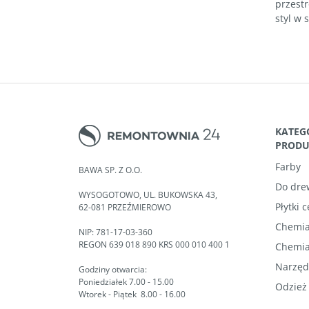
przest
styl w
KATEG
PROD
Farby
BAWA SP. Z O.O.
Do dre
WYSOGOTOWO, UL. BUKOWSKA 43,
Płytki 
62-081 PRZEŹMIEROWO
Chemia
NIP: 781-17-03-360
REGON 639 018 890 KRS 000 010 400 1
Chemia
Narzęd
Godziny otwarcia:
Poniedziałek 7.00 - 15.00
Odzież
Wtorek - Piątek 8.00 - 16.00