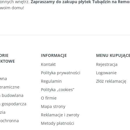
ronnych wnętrz.
Zapraszamy do zakupu płytek Tubądzin na Remo
 swoim domu!
ORIE
INFORMACJE
MENU KUPUJĄC
UKTOWE
Kontakt
Rejestracja
Polityka prywatności
Logowanie
wna
Regulamin
Złóż reklamację
ceramiczne
Polityka „cookies”
 budowlana
O firmie
 gospodarcza
Mapa strony
zia
Reklamacje i zwroty
 ochronna
Metody płatności