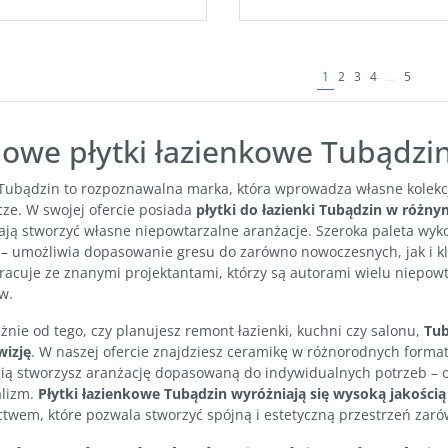
1
2
3
4
...
5
lowe płytki łazienkowe Tubądzi
Tubądzin to rozpoznawalna marka, która wprowadza własne kolekcje
ze. W swojej ofercie posiada
płytki do łazienki Tubądzin w różnym
ają stworzyć własne niepowtarzalne aranżacje. Szeroka paleta wy
i – umożliwia dopasowanie gresu do zarówno nowoczesnych, jak i k
acuje ze znanymi projektantami, którzy są autorami wielu niepowt
ów.
żnie od tego, czy planujesz remont łazienki, kuchni czy salonu,
Tub
wizję
. W naszej ofercie znajdziesz ceramikę w różnorodnych format
cią stworzysz aranżację dopasowaną do indywidualnych potrzeb – o
lizm.
Płytki łazienkowe Tubądzin wyróżniają się wysoką jakości
twem, które pozwala stworzyć spójną i estetyczną przestrzeń zaró