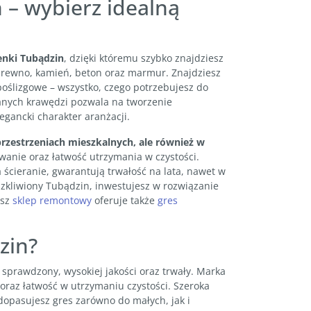
n – wybierz idealną
ienki Tubądzin
, dzięki któremu szybko znajdziesz
drewno, kamień, beton oraz marmur. Znajdziesz
poślizgowe – wszystko, czego potrzebujesz do
anych krawędzi pozwala na tworzenie
gancki charakter aranżacji.
przestrzeniach mieszkalnych, ale również w
owanie oraz łatwość utrzymania w czystości.
 ścieranie, gwarantują trwałość na lata, nawet w
zkliwiony Tubądzin, inwestujesz w rozwiązanie
sz
sklep remontowy
oferuje także
gres
zin?
sprawdzony, wysokiej jakości oraz trwały. Marka
 oraz łatwość w utrzymaniu czystości. Szeroka
dopasujesz gres zarówno do małych, jak i