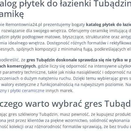
alog płytek do łazienki Tubądzi
ramikę
pie Remontownia24.pl prezentujemy bogaty
katalog płytek do łaz
e rozwiązanie dla swojego wnętrza. Oferujemy ceramikę imitującą 
dzin płytki podłogowe matowe, błyszczące, strukturalne oraz anty
enia idealnego wnętrza. Dostępność różnych formatów i rektyfikow
snych, spójnych kompozycji z minimalną fugą, podkreślających ele
odkreślić, że
gres Tubądzin doskonale sprawdza się nie tylko w 
ach komercyjnych
, gdzie liczy się odporność na intensywne użytk
 parametry techniczne, takie jak niska nasiąkliwość i odporność na
zczeniach o dużym natężeniu ruchu. Dzięki temu wybierając gres s
 walory estetyczne z funkcjonalnością na najwyższym poziomie. Na
czny
i
płytki ceramiczne
innych marek.
czego warto wybrać gres Tubąd
jąc gres szkliwiony Tubądzin, masz pewność, że kupujesz produkt 
ona jest przez klientów za piękne wzornictwo, solidność wykonania
ość kolekcji oraz różnorodność formatów sprawiają, że bez trudu 