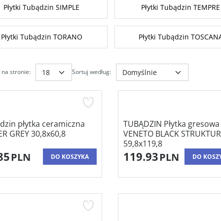
Płytki Tubądzin SIMPLE
Płytki Tubądzin TEMPRE
Płytki Tubądzin TORANO
Płytki Tubądzin TOSCAN
na stronie
:
Sortuj według
:
dzin płytka ceramiczna
TUBĄDZIN Płytka gresowa
R GREY 30,8x60,8
VENETO BLACK STRUKTU
59,8x119,8
85
119.93
PLN
PLN
DO KOSZYKA
DO KOSZ