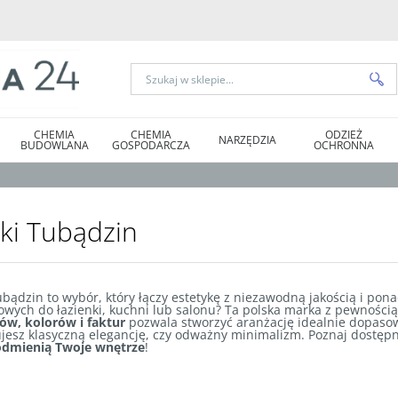
CHEMIA
CHEMIA
ODZIEŻ
NARZĘDZIA
BUDOWLANA
GOSPODARCZA
OCHRONNA
tki Tubądzin
bądzin to wybór, który łączy estetykę z niezawodną jakością i po
wych do łazienki, kuchni lub salonu? Ta polska marka z pewnością
ów, kolorów i faktur
pozwala stworzyć aranżację idealnie dopasowa
jesz klasyczną elegancję, czy odważny minimalizm. Poznaj dostępn
odmienią Twoje wnętrze
!