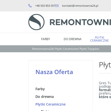
+48 503 853 057
kontakt@remontownia24.pl
PŁYTKI
FARBY
DO DREWNA
CERAMICZNE
Remontownia24
/
Płytki Ceramiczne
/
Płytki Tubądzin
Pły
Nasza Oferta
Gres Tu
podłogo
Farby
format
preferu
Do drewna
które 
Płytki Ceramiczne