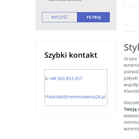
Sty
Szybki kontakt
Grupa 
wzornic
pozwal
połysk
+48 503 853 057
współpr
Klient
kontakt@remontownia24.pl
Niezale
Twoją 
łatwoś
minima
wzornic