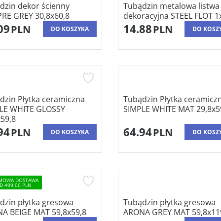
dzin dekor ścienny
Tubądzin metalowa listwa
RE GREY 30,8x60,8
dekoracyjna STEEL FLOT 1
09
14.88
PLN
PLN
DO KOSZYKA
DO KOSZ
dzin Płytka ceramiczna
Tubądzin Płytka ceramicz
LE WHITE GLOSSY
SIMPLE WHITE MAT 29,8x5
x59,8
94
64.94
PLN
PLN
DO KOSZYKA
DO KOSZ
MOWA DOSTAWA
D 499.00 PLN
dzin płytka gresowa
Tubądzin płytka gresowa
A BEIGE MAT 59,8x59,8
ARONA GREY MAT 59,8x11