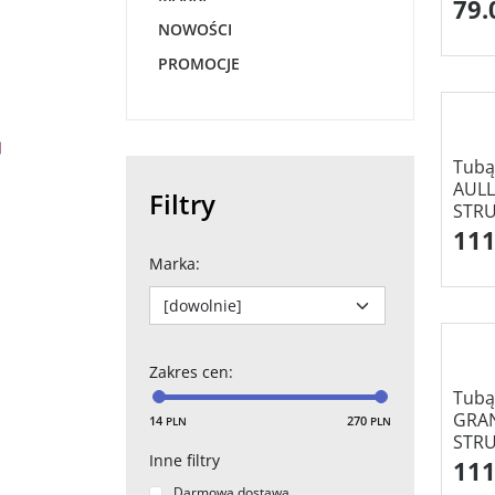
79.
NOWOŚCI
PROMOCJE
Tubą
AULL
Filtry
STRU
111
Marka
:
Zakres cen
:
Tubą
GRAN
14
270
PLN
PLN
STRU
Inne filtry
111
Darmowa dostawa