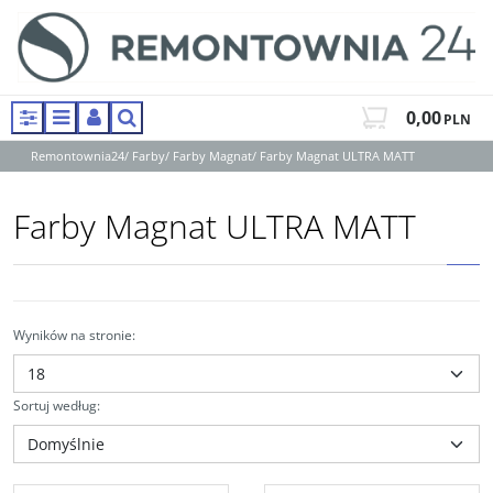
0,00
PLN
Panel
Menu
Panel
Szukaj
Remontownia24
/
Farby
/
Farby Magnat
/
Farby Magnat ULTRA MATT
Farby Magnat ULTRA MATT
Wyników na stronie
:
Sortuj według
: