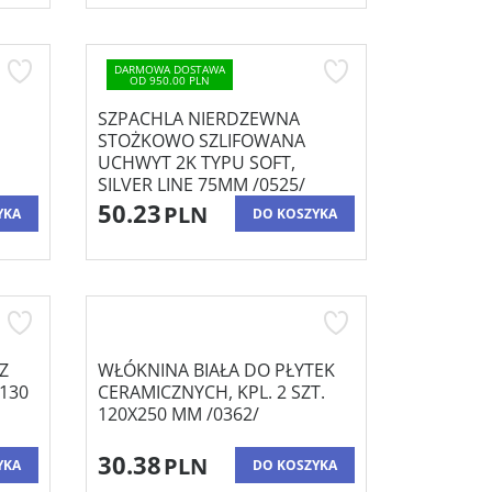
DARMOWA DOSTAWA
OD 950.00 PLN
SZPACHLA NIERDZEWNA
STOŻKOWO SZLIFOWANA
UCHWYT 2K TYPU SOFT,
SILVER LINE 75MM /0525/
50.23
PLN
YKA
DO KOSZYKA
Z
WŁÓKNINA BIAŁA DO PŁYTEK
130
CERAMICZNYCH, KPL. 2 SZT.
120X250 MM /0362/
30.38
PLN
YKA
DO KOSZYKA