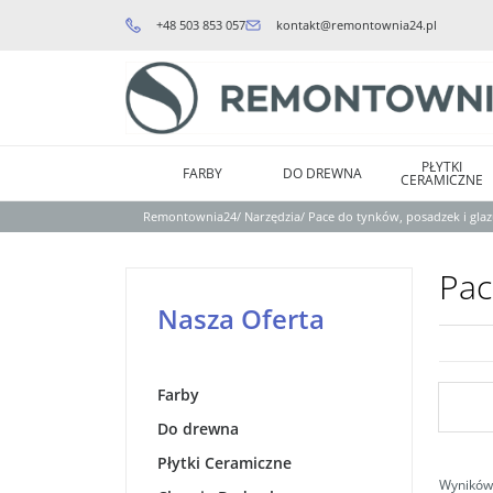
+48 503 853 057
kontakt@remontownia24.pl
PŁYTKI
FARBY
DO DREWNA
CERAMICZNE
Remontownia24
/
Narzędzia
/
Pace do tynków, posadzek i gla
Pac
Nasza Oferta
Farby
Do drewna
Płytki Ceramiczne
Wyników 