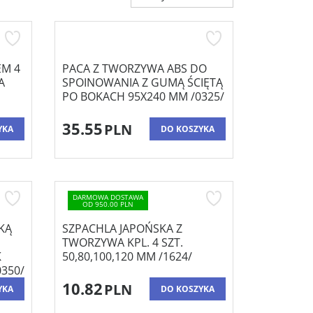
EM 4
PACA Z TWORZYWA ABS DO
A
SPOINOWANIA Z GUMĄ ŚCIĘTĄ
PO BOKACH 95X240 MM /0325/
35.55
PLN
YKA
DO KOSZYKA
DARMOWA DOSTAWA
OD 950.00 PLN
KĄ
SZPACHLA JAPOŃSKA Z
TWORZYWA KPL. 4 SZT.
K
50,80,100,120 MM /1624/
0350/
10.82
PLN
YKA
DO KOSZYKA