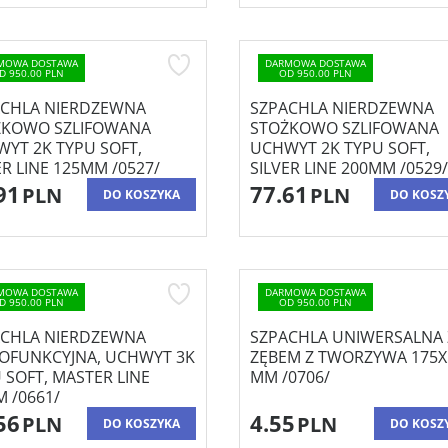
MOWA DOSTAWA
DARMOWA DOSTAWA
D 950.00 PLN
OD 950.00 PLN
ACHLA NIERDZEWNA
SZPACHLA NIERDZEWNA
ŻKOWO SZLIFOWANA
STOŻKOWO SZLIFOWANA
YT 2K TYPU SOFT,
UCHWYT 2K TYPU SOFT,
ER LINE 125MM /0527/
SILVER LINE 200MM /0529/
91
77.61
PLN
PLN
DO KOSZYKA
DO KOSZ
MOWA DOSTAWA
DARMOWA DOSTAWA
D 950.00 PLN
OD 950.00 PLN
ACHLA NIERDZEWNA
SZPACHLA UNIWERSALNA 
OFUNKCYJNA, UCHWYT 3K
ZĘBEM Z TWORZYWA 175X
 SOFT, MASTER LINE
MM /0706/
 /0661/
56
4.55
PLN
PLN
DO KOSZYKA
DO KOSZ