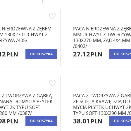
 NIERDZEWNA Z ZĘBEM
PACA NIERDZEWNA Z ZĘB
M 130X270 UCHWYT Z
MM UCHWYT Z TWORZYW
ZYWA /405/
130X270 MM, ZĄB 4X4 MM
/0402/
12
27.12
PLN
PLN
DO KOSZYKA
DO KOSZ
 Z TWORZYWA Z GĄBKĄ
PACA Z TWORZYWA Z GĄB
NANĄ DO MYCIA PŁYTEK
ZE ŚCIĘTĄ KRAWĘDZIĄ DO
YT 2K TYPU SOFT
MYCIA PŁYTEK UCHWYT 2
280 MM /0387/
TYPU SOFT 130X290 MM /
98
38.01
PLN
PLN
DO KOSZYKA
DO KOSZ