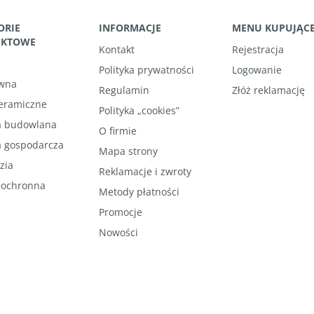
ORIE
INFORMACJE
MENU KUPUJĄC
UKTOWE
Kontakt
Rejestracja
Polityka prywatności
Logowanie
wna
Regulamin
Złóż reklamację
ceramiczne
Polityka „cookies”
 budowlana
O firmie
 gospodarcza
Mapa strony
zia
Reklamacje i zwroty
 ochronna
Metody płatności
Promocje
Nowości