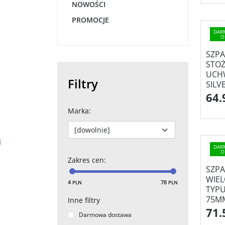
NOWOŚCI
PROMOCJE
DAR
O
SZP
STO
UCHW
Filtry
SILV
64.
Marka
:
DAR
O
Zakres cen
:
SZP
WIEL
4
78
PLN
PLN
TYPU
75MM
Inne filtry
71.
Darmowa dostawa