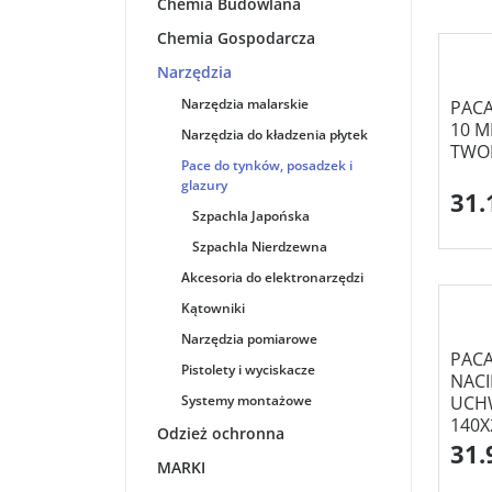
Chemia Budowlana
Chemia Gospodarcza
Narzędzia
Narzędzia malarskie
PACA
10 M
Narzędzia do kładzenia płytek
TWOR
Pace do tynków, posadzek i
glazury
31.
Szpachla Japońska
Szpachla Nierdzewna
Akcesoria do elektronarzędzi
Kątowniki
Narzędzia pomiarowe
PACA
Pistolety i wyciskacze
NACI
Systemy montażowe
UCHW
140X
Odzież ochronna
31.
MARKI