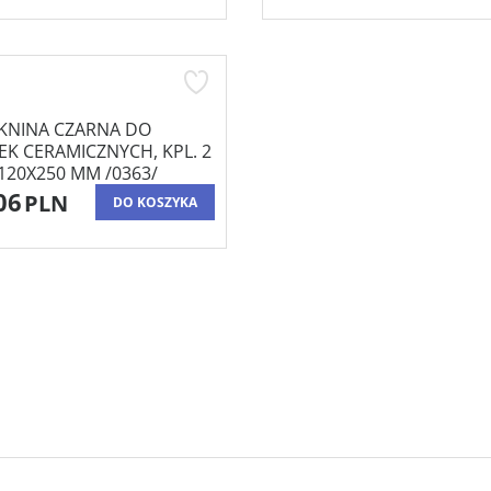
KNINA CZARNA DO
EK CERAMICZNYCH, KPL. 2
 120X250 MM /0363/
06
PLN
DO KOSZYKA