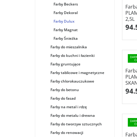
Pojemność
:
2,5L
Farby Beckers
Farb
Zastosowanie
:
Do wewnątrz,Ściany,Sufit
PLA
Farby Dekoral
Wykończenie
:
Mat
Kolor
:
Niebieski,Jasny
2,5L
Farby Dulux
94.
Farby Magnat
Farby Śnieżka
Farby do mieszalnika
Farby do kuchni i łazienki
DAR
O
Farby gruntujące
Farb
Farby tablicowe i magnetyczne
PLA
Farby chlorokauczukowe
SKAN
94.
Farby do betonu
Farby do fasad
Farby na metal i rdzę
Farby do metalu i drewna
DAR
Farby do tworzyw sztucznych
O
Farby do renowacji
Farb