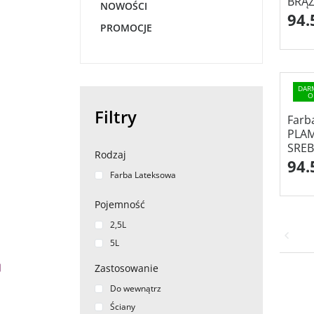
BRĄZ
NOWOŚCI
94.
PROMOCJE
DAR
O
Filtry
Farb
PLA
SREB
Rodzaj
94.
Farba Lateksowa
Pojemność
2,5L
5L
Zastosowanie
Do wewnątrz
Ściany