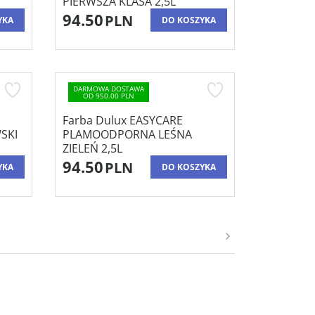
PIERWSZA KLASA 2,5L
94.50
PLN
YKA
DO KOSZYKA
DARMOWA DOSTAWA
OD 950.00 PLN
Farba Dulux EASYCARE
SKI
PLAMOODPORNA LEŚNA
ZIELEŃ 2,5L
94.50
PLN
YKA
DO KOSZYKA