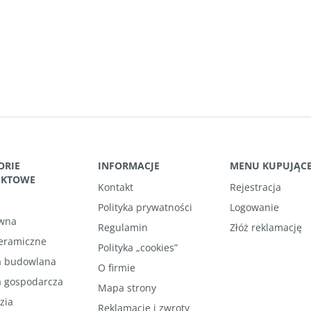
ORIE
INFORMACJE
MENU KUPUJĄC
UKTOWE
Kontakt
Rejestracja
Polityka prywatności
Logowanie
wna
Regulamin
Złóż reklamację
ceramiczne
Polityka „cookies”
 budowlana
O firmie
 gospodarcza
Mapa strony
zia
Reklamacje i zwroty