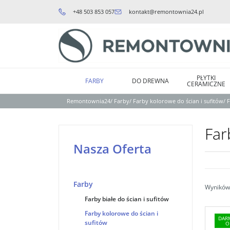
+48 503 853 057
kontakt@remontownia24.pl
PŁYTKI
FARBY
DO DREWNA
CERAMICZNE
Remontownia24
/
Farby
/
Farby kolorowe do ścian i sufitów
/
F
Far
Nasza Oferta
Farby
Wyników 
Farby białe do ścian i sufitów
Farby kolorowe do ścian i
DAR
sufitów
Rodzaj
:
Farba Lateksowa
O