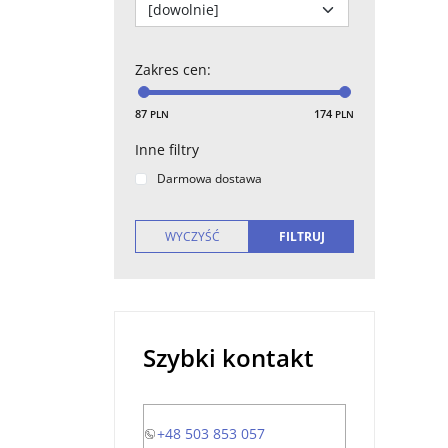
Srebny
Złoty
Jasny
Zakres cen
:
Ciemny
87
174
PLN
PLN
Inne filtry
Darmowa dostawa
Szybki kontakt
+48 503 853 057