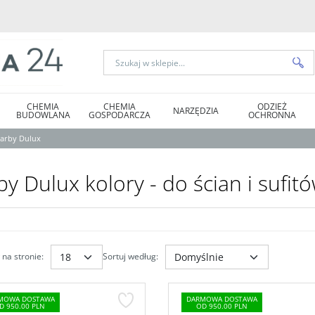
CHEMIA
CHEMIA
ODZIEŻ
NARZĘDZIA
BUDOWLANA
GOSPODARCZA
OCHRONNA
arby Dulux
by Dulux kolory - do ścian i sufit
na stronie
:
Sortuj według
:
MOWA DOSTAWA
DARMOWA DOSTAWA
D 950.00 PLN
OD 950.00 PLN