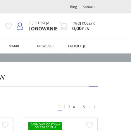
Blog
Kontakt
REJESTRACJA
TWÓJ KOSZYK
0,00
LOGOWANIE
PLN
MARKI
NOWOŚCI
PROMOCJE
ów
1
2
3
4
...
5
DARMOWA DOSTAWA
OD 950.00 PLN