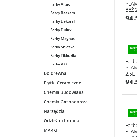
PLA
Farby Altax
BEŻ 
Fabry Beckers
94.
Farby Dekoral
Farby Dulux
Farby Magnat
Farby Śnieżka
DAR
O
Farby Tikkurila
Farb
Farby V33
PLA
Do drewna
2,5L
94.
Płytki Ceramiczne
Chemia Budowlana
Chemia Gospodarcza
Narzędzia
DAR
O
Odzież ochronna
Farb
MARKI
PLA