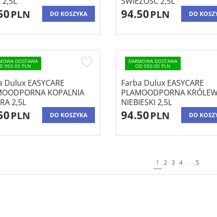
 2,5L
ŚWIEŻOŚĆ 2,5L
50
94.50
PLN
PLN
DO KOSZYKA
DO KOSZ
MOWA DOSTAWA
DARMOWA DOSTAWA
D 950.00 PLN
OD 950.00 PLN
a Dulux EASYCARE
Farba Dulux EASYCARE
MOODPORNA KOPALNIA
PLAMOODPORNA KRÓLEW
RA 2,5L
NIEBIESKI 2,5L
50
94.50
PLN
PLN
DO KOSZYKA
DO KOSZ
1
2
3
4
...
5