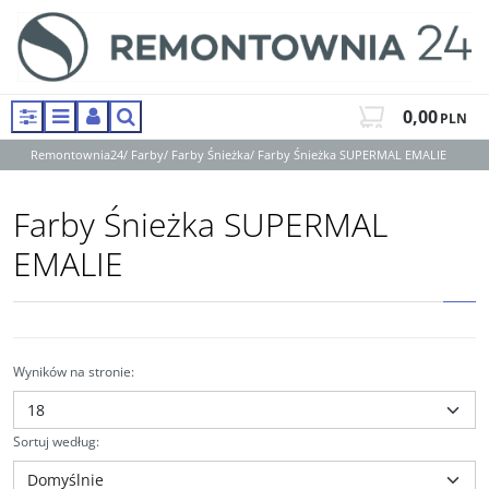
0,00
PLN
Panel
Menu
Panel
Szukaj
Remontownia24
/
Farby
/
Farby Śnieżka
/
Farby Śnieżka SUPERMAL EMALIE
Farby Śnieżka SUPERMAL
EMALIE
Wyników na stronie
:
Sortuj według
: