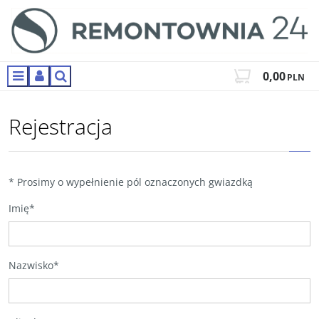
0,00
PLN
Menu
Panel
Szukaj
Rejestracja
*
Prosimy o wypełnienie pól oznaczonych gwiazdką
Imię
*
Nazwisko
*