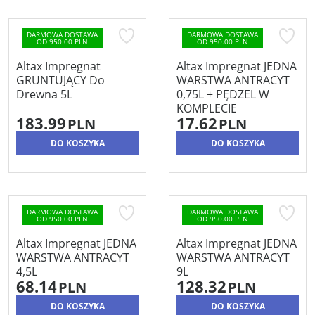
DARMOWA DOSTAWA
DARMOWA DOSTAWA
OD 950.00 PLN
OD 950.00 PLN
Altax Impregnat
Altax Impregnat JEDNA
GRUNTUJĄCY Do
WARSTWA ANTRACYT
Drewna 5L
0,75L + PĘDZEL W
KOMPLECIE
183.99
17.62
PLN
PLN
DO KOSZYKA
DO KOSZYKA
DARMOWA DOSTAWA
DARMOWA DOSTAWA
OD 950.00 PLN
OD 950.00 PLN
Altax Impregnat JEDNA
Altax Impregnat JEDNA
WARSTWA ANTRACYT
WARSTWA ANTRACYT
4,5L
9L
68.14
128.32
PLN
PLN
DO KOSZYKA
DO KOSZYKA