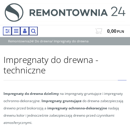
0,00
PLN
Panel
Menu
Panel
Szukaj
Remontownia24
/
Do drewna
/
Impregnaty do drewna
Impregnaty do drewna -
techniczne
Impregnaty do drewna dzielimy
na impregnaty gruntujące i impregnaty
ochronno-dekoracyjne.
Impregnaty gruntujące
do drewna zabezpieczają
drewno przed biokorozją a
impregnaty ochronno-dekoracyjne
nadają
drewnu kolor i jednocześnie zabezpieczają drewno przed czynnikami
atmosferycznymi.