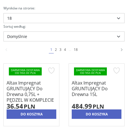
Wyników na stronie
:
Sortuj według
:
1
2
3
4
...
18
DARMOWA DOSTAWA
DARMOWA DOSTAWA
OD 950.00 PLN
OD 950.00 PLN
Altax Impregnat
Altax Impregnat
GRUNTUJĄCY Do
GRUNTUJĄCY Do
Drewna 0,75L +
Drewna 15L
PĘDZEL W KOMPLECIE
36.54
484.99
PLN
PLN
DO KOSZYKA
DO KOSZYKA