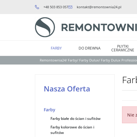
+48 503 853 057
kontakt@remontownia24.pl
PŁYTKI
FARBY
DO DREWNA
CERAMICZNE
Remontownia24
/
Farby
/
Farby Dulux
/
Farby Dulux Professio
Far
Nasza Oferta
Farby
Nie 
Farby białe do ścian i sufitów
Farby kolorowe do ścian i
sufitów