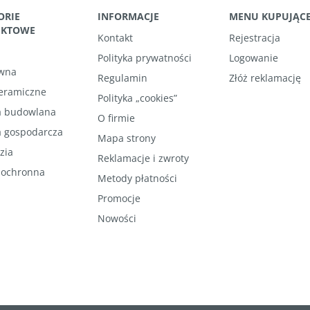
ORIE
INFORMACJE
MENU KUPUJĄC
UKTOWE
Kontakt
Rejestracja
Polityka prywatności
Logowanie
wna
Regulamin
Złóż reklamację
ceramiczne
Polityka „cookies”
 budowlana
O firmie
 gospodarcza
Mapa strony
zia
Reklamacje i zwroty
 ochronna
Metody płatności
Promocje
Nowości