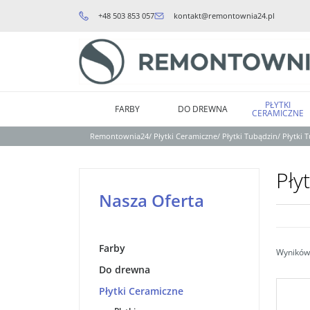
+48 503 853 057
kontakt@remontownia24.pl
PŁYTKI
FARBY
DO DREWNA
CERAMICZNE
Remontownia24
/
Płytki Ceramiczne
/
Płytki Tubądzin
/
Płytki
Pły
Nasza Oferta
Farby
Wyników 
Do drewna
Płytki Ceramiczne