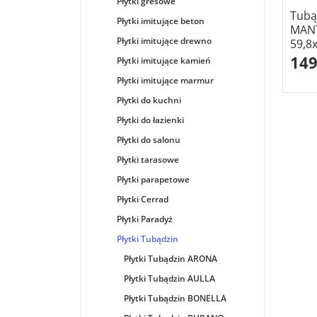
Płytki gresowe
Tubą
Płytki imitujące beton
MANT
Płytki imitujące drewno
59,8
149
Płytki imitujące kamień
Płytki imitujące marmur
Płytki do kuchni
Płytki do łazienki
Płytki do salonu
Płytki tarasowe
Płytki parapetowe
Płytki Cerrad
Płytki Paradyż
Płytki Tubądzin
Płytki Tubądzin ARONA
Płytki Tubądzin AULLA
Płytki Tubądzin BONELLA