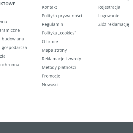
UKTOWE
Kontakt
Rejestracja
Polityka prywatności
Logowanie
wna
Regulamin
Złóż reklamację
ceramiczne
Polityka „cookies”
 budowlana
O firmie
 gospodarcza
Mapa strony
zia
Reklamacje i zwroty
 ochronna
Metody płatności
Promocje
Nowości