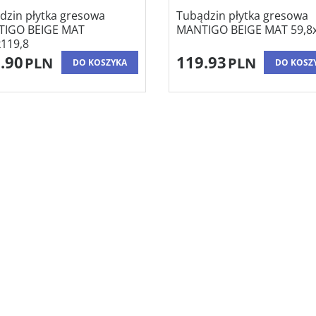
dzin płytka gresowa
Tubądzin płytka gresowa
IGO BEIGE MAT
MANTIGO BEIGE MAT 59,8x
x119,8
.90
119.93
PLN
PLN
DO KOSZYKA
DO KOSZ