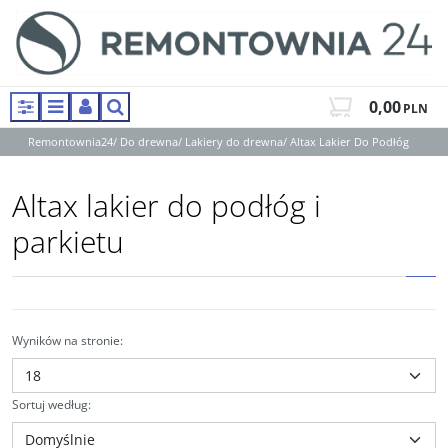
0,00
PLN
Panel
Menu
Panel
Szukaj
Remontownia24
/
Do drewna
/
Lakiery do drewna
/
Altax Lakier Do Podłóg
Altax lakier do podłóg i
parkietu
Wyników na stronie
:
Sortuj według
: