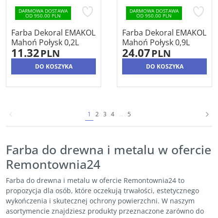
DARMOWA DOSTAWA
DARMOWA DOSTAWA
OD 950.00 PLN
OD 950.00 PLN
Farba Dekoral EMAKOL
Farba Dekoral EMAKOL
Mahoń Połysk 0,2L
Mahoń Połysk 0,9L
11.32
24.07
PLN
PLN
DO KOSZYKA
DO KOSZYKA
1
2
3
4
...
5
Farba do drewna i metalu w ofercie
Remontownia24
Farba do drewna i metalu w ofercie Remontownia24 to
propozycja dla osób, które oczekują trwałości, estetycznego
wykończenia i skutecznej ochrony powierzchni. W naszym
asortymencie znajdziesz produkty przeznaczone zarówno do