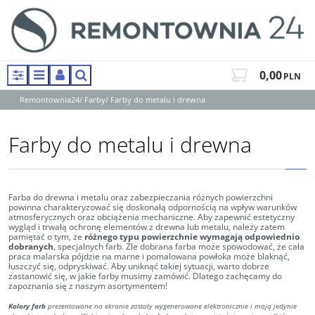
0,00
PLN
Panel
Menu
Panel
Szukaj
Remontownia24
/
Farby
/
Farby do metalu i drewna
Farby do metalu i drewna
Farba do drewna i metalu oraz zabezpieczania różnych powierzchni
powinna charakteryzować się doskonałą odpornością na wpływ warunków
atmosferycznych oraz obciążenia mechaniczne. Aby zapewnić estetyczny
wygląd i trwałą ochronę elementów z drewna lub metalu, należy zatem
pamiętać o tym, że
różnego typu powierzchnie wymagają odpowiednio
dobranych
, specjalnych farb. Źle dobrana farba może spowodować, że cała
praca malarska pójdzie na marne i pomalowana powłoka może blaknąć,
łuszczyć się, odpryskiwać. Aby uniknąć takiej sytuacji, warto dobrze
zastanowić się, w jakie farby musimy zamówić. Dlatego zachęcamy do
zapoznania się z naszym asortymentem!
Kolory farb
prezentowane na ekranie zostały wygenerowane elektronicznie i mają jedynie