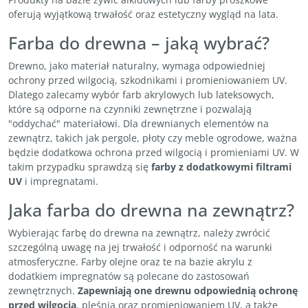
oferują wyjątkową trwałość oraz estetyczny wygląd na lata.
Farba do drewna – jaką wybrać?
Drewno, jako materiał naturalny, wymaga odpowiedniej
ochrony przed wilgocią, szkodnikami i promieniowaniem UV.
Dlatego zalecamy wybór farb akrylowych lub lateksowych,
które są odporne na czynniki zewnętrzne i pozwalają
"oddychać" materiałowi. Dla drewnianych elementów na
zewnątrz, takich jak pergole, płoty czy meble ogrodowe, ważna
będzie dodatkowa ochrona przed wilgocią i promieniami UV. W
takim przypadku sprawdzą się
farby z dodatkowymi filtrami
UV
i impregnatami.
Jaka farba do drewna na zewnątrz?
Wybierając farbę do drewna na zewnątrz, należy zwrócić
szczególną uwagę na jej trwałość i odporność na warunki
atmosferyczne. Farby olejne oraz te na bazie akrylu z
dodatkiem impregnatów są polecane do zastosowań
zewnętrznych.
Zapewniają one drewnu odpowiednią ochronę
przed wilgocią
, pleśnią oraz promieniowaniem UV, a także