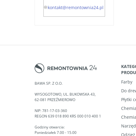
kontakt@remontownia24.pl
KATEG
PROD
Farby
BAWA SP. Z O.O.
Do dre
WYSOGOTOWO, UL. BUKOWSKA 43,
Płytki 
62-081 PRZEŹMIEROWO
Chemia
NIP: 781-17-03-360
REGON 639 018 890 KRS 000 010 400 1
Chemia
Narzęd
Godziny otwarcia:
Poniedziałek 7.00 - 15.00
Odzież