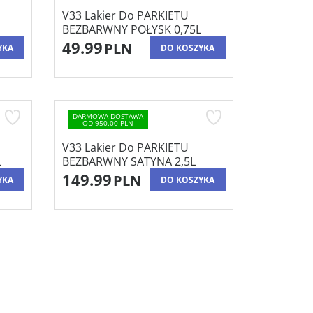
V33 Lakier Do PARKIETU
BEZBARWNY POŁYSK 0,75L
49.99
PLN
YKA
DO KOSZYKA
DARMOWA DOSTAWA
OD 950.00 PLN
V33 Lakier Do PARKIETU
L
BEZBARWNY SATYNA 2,5L
149.99
PLN
YKA
DO KOSZYKA