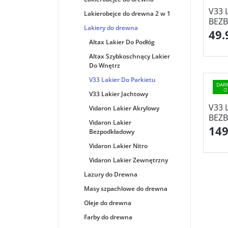
V33 
Lakierobejce do drewna 2 w 1
BEZB
Lakiery do drewna
49.
Altax Lakier Do Podłóg
Altax Szybkoschnący Lakier
Do Wnętrz
V33 Lakier Do Parkietu
DAR
O
V33 Lakier Jachtowy
V33 
Vidaron Lakier Akrylowy
BEZB
Vidaron Lakier
149
Bezpodkładowy
Vidaron Lakier Nitro
Vidaron Lakier Zewnętrzny
Lazury do Drewna
Masy szpachlowe do drewna
Oleje do drewna
Farby do drewna