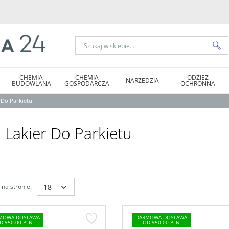
CHEMIA
CHEMIA
ODZIEŻ
NARZĘDZIA
BUDOWLANA
GOSPODARCZA
OCHRONNA
 Do Parkietu
 Lakier Do Parkietu
na stronie
:
MOWA DOSTAWA
DARMOWA DOSTAWA
D 950.00 PLN
OD 950.00 PLN