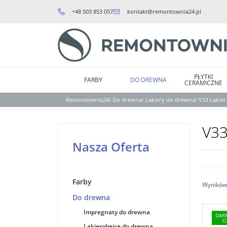
+48 503 853 057
kontakt@remontownia24.pl
PŁYTKI
FARBY
DO DREWNA
CERAMICZNE
Remontownia24
/
Do drewna
/
Lakiery do drewna
/
V33 Lakier
V33
Nasza Oferta
Farby
Wyników 
Do drewna
Impregnaty do drewna
DAR
O
Lakierobejce do drewna