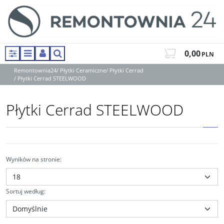
0,00
PLN
Panel
Menu
Panel
Szukaj
Remontownia24
/
Płytki Ceramiczne
/
Płytki Cerrad
/
Płytki Cerrad STEELWOOD
Płytki Cerrad STEELWOOD
Wyników na stronie
:
Sortuj według
: