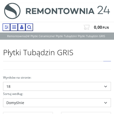
0,00
PLN
Panel
Menu
Panel
Szukaj
Remontownia24
/
Płytki Ceramiczne
/
Płytki Tubądzin
/
Płytki Tubądzin GRIS
Płytki Tubądzin GRIS
Wyników na stronie
:
Sortuj według
: