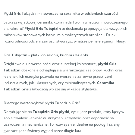
Płytki Gris Tubądzin – nowoczesna ceramika w odcieniach szarości
Szukasz wyjątkowej ceramiki, która nada Twoim wnętrzom nowoczesnego
charakteru?
Płytki Gris Tubądzin
to doskonała propozycja dla wszystkich
miłośników stonowanych barw i minimalistycznych aranżacji. Dzięki
różnorodności odcieni szarości stworzysz wnętrze pełne elegancji i klasy.
Gris Tubądzin – płytki do salonu, kuchni i łazienki
Dzięki swojej uniwersalności oraz subtelnej kolorystyce,
płytki Gris
Tubądzin
doskonale odnajdują się w aranżacjach salonów, kuchni oraz
łazienek. Ich estetyka pozwala na tworzenie zarówno przestrzeni
industrialnych, jak i klasycznych, czy minimalistycznych.
Ceramika
Tubądzin Gris
z łatwością wpisze się w każdą stylistykę.
Dlaczego warto wybrać płytki Tubądzin Gris?
Decydując się na
Tubądzin Gris płytki
, zyskujesz produkt, który łączy w
sobie trwałość, łatwość w utrzymaniu czystości oraz odporność na
uszkodzenia mechaniczne. To rozwiązanie idealne na podłogi i ściany,
gwarantujące świetny wygląd przez długie lata.