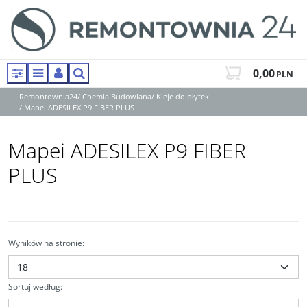
0,00
PLN
Panel
Menu
Panel
Szukaj
Remontownia24
/
Chemia Budowlana
/
Kleje do płytek
/
Mapei ADESILEX P9 FIBER PLUS
Mapei ADESILEX P9 FIBER
PLUS
Wyników na stronie
:
Sortuj według
: