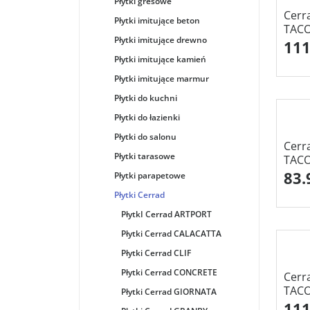
Płytki gresowe
Cerr
Płytki imitujące beton
TACO
Płytki imitujące drewno
111
Płytki imitujące kamień
Płytki imitujące marmur
Płytki do kuchni
Płytki do łazienki
Płytki do salonu
Cerr
Płytki tarasowe
TACO
83.
Płytki parapetowe
Płytki Cerrad
PłytkI Cerrad ARTPORT
Płytki Cerrad CALACATTA
Płytki Cerrad CLIF
Płytki Cerrad CONCRETE
Cerr
TACO
Płytki Cerrad GIORNATA
111