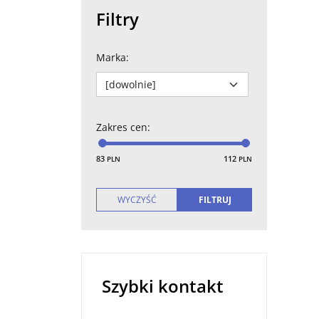
Filtry
Marka
:
Zakres cen
:
83
112
PLN
PLN
Szybki kontakt