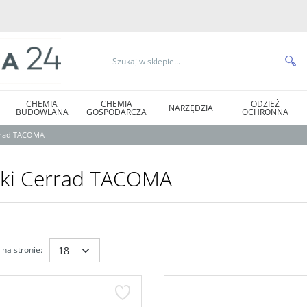
CHEMIA
CHEMIA
ODZIEŻ
NARZĘDZIA
BUDOWLANA
GOSPODARCZA
OCHRONNA
errad TACOMA
tki Cerrad TACOMA
na stronie
: