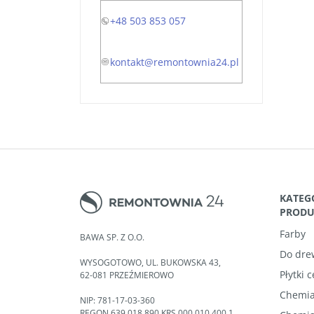
+48 503 853 057
kontakt@remontownia24.pl
KATEG
PROD
Farby
BAWA SP. Z O.O.
Do dre
WYSOGOTOWO, UL. BUKOWSKA 43,
Płytki 
62-081 PRZEŹMIEROWO
Chemia
NIP: 781-17-03-360
REGON 639 018 890 KRS 000 010 400 1