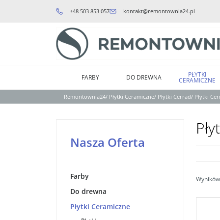
+48 503 853 057
kontakt@remontownia24.pl
PŁYTKI
FARBY
DO DREWNA
CERAMICZNE
Remontownia24
/
Płytki Ceramiczne
/
Płytki Cerrad
/
Płytki C
Pły
Nasza Oferta
Farby
Wyników 
Do drewna
Płytki Ceramiczne