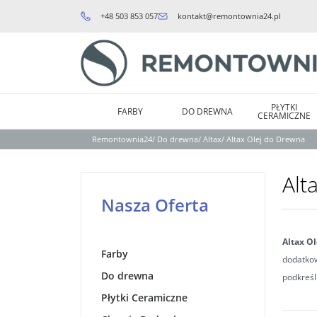
+48 503 853 057
kontakt@remontownia24.pl
PŁYTKI
FARBY
DO DREWNA
CERAMICZNE
Remontownia24
/
Do drewna
/
Altax
/
Altax Olej do Drewna
Alt
Nasza Oferta
Altax O
Farby
dodatkow
Do drewna
podkreśl
Płytki Ceramiczne