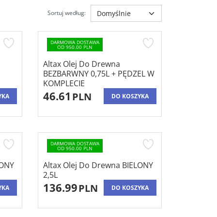
Sortuj według
:
DARMOWA DOSTAWA
OD 950.00 PLN
Altax Olej Do Drewna
BEZBARWNY 0,75L + PĘDZEL W
KOMPLECIE
46.61
PLN
YKA
DO KOSZYKA
DARMOWA DOSTAWA
OD 950.00 PLN
LONY
Altax Olej Do Drewna BIELONY
2,5L
136.99
PLN
YKA
DO KOSZYKA