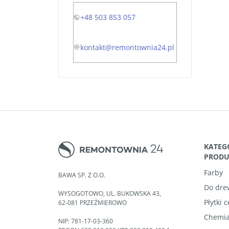
+48 503 853 057
kontakt@remontownia24.pl
KATEG
PROD
Farby
BAWA SP. Z O.O.
Do dre
WYSOGOTOWO, UL. BUKOWSKA 43,
Płytki 
62-081 PRZEŹMIEROWO
Chemia
NIP: 781-17-03-360