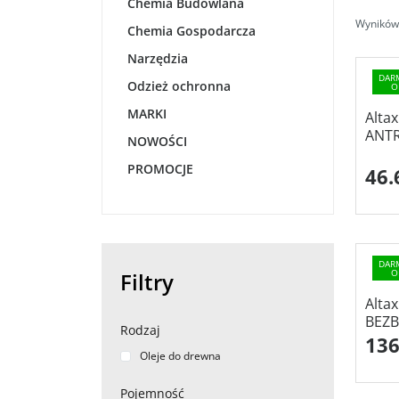
Chemia Budowlana
Wyników 
Chemia Gospodarcza
Narzędzia
DAR
Odzież ochronna
O
MARKI
Alta
ANTR
NOWOŚCI
PROMOCJE
46.
DAR
O
Filtry
Alta
BEZB
Rodzaj
136
Oleje do drewna
Pojemność