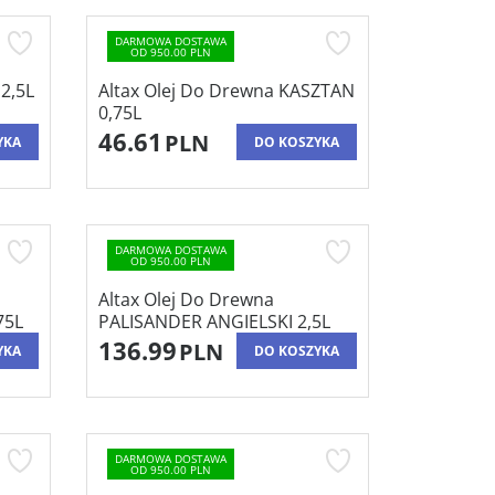
DARMOWA DOSTAWA
OD 950.00 PLN
2,5L
Altax Olej Do Drewna KASZTAN
0,75L
46.61
PLN
YKA
DO KOSZYKA
DARMOWA DOSTAWA
OD 950.00 PLN
Altax Olej Do Drewna
75L
PALISANDER ANGIELSKI 2,5L
136.99
PLN
YKA
DO KOSZYKA
DARMOWA DOSTAWA
OD 950.00 PLN