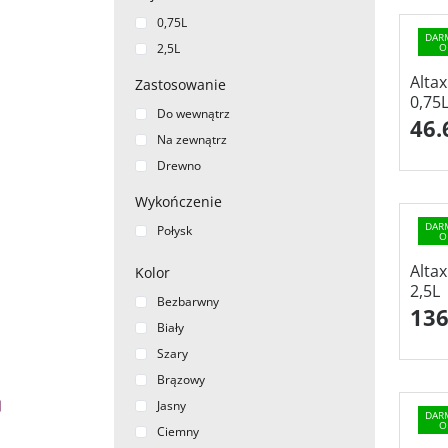
0,75L
DAR
2,5L
O
Alta
Zastosowanie
0,75
Do wewnątrz
46.
Na zewnątrz
Drewno
Wykończenie
DAR
Połysk
O
Alta
Kolor
2,5L
Bezbarwny
136
Biały
Szary
Brązowy
Jasny
DAR
O
Ciemny