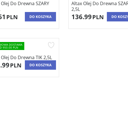
x Olej Do Drewna SZARY
Altax Olej Do Drewna SZA
L
2,5L
61
136.99
PLN
PLN
DO KOSZYKA
DO KOSZ
MOWA DOSTAWA
D 950.00 PLN
 Olej Do Drewna TIK 2,5L
.99
PLN
DO KOSZYKA