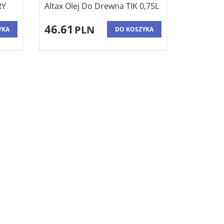
RY
Altax Olej Do Drewna TIK 0,75L
46.61
PLN
YKA
DO KOSZYKA