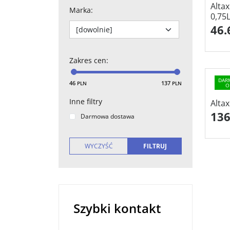
Alta
Marka
:
0,75
46.
Zakres cen
:
DAR
46
137
PLN
PLN
O
Inne filtry
Altax
136
Darmowa dostawa
Szybki kontakt