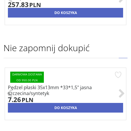
257.83
PLN
DO KOSZYKA
Nie zapomnij dokupić
DARMOWA DOSTAWA
OD 950.00 PLN
Pędzel płaski 35x13mm *33*1,5" jasna
szczecina/syntetyk
7.26
PLN
DO KOSZYKA