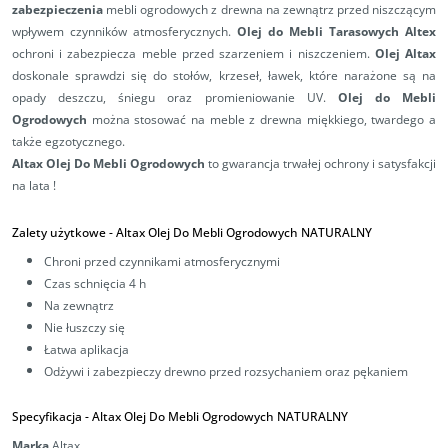
zabezpieczenia
mebli ogrodowych z drewna na zewnątrz przed niszczącym
wpływem czynników atmosferycznych.
Olej do Mebli Tarasowych Altex
ochroni i zabezpiecza meble przed szarzeniem i niszczeniem.
Olej Altax
doskonale sprawdzi się
do stołów, krzeseł, ławek, które narażone są na
opady deszczu, śniegu oraz promieniowanie UV.
Olej do Mebli
Ogrodowych
można stosować na meble z drewna miękkiego, twardego a
także egzotycznego.
Altax Olej Do Mebli Ogrodowych
to gwarancja trwałej ochrony i satysfakcji
na lata !
Zalety użytkowe - Altax Olej Do Mebli Ogrodowych NATURALNY
Chroni przed czynnikami atmosferycznymi
Czas schnięcia 4 h
Na zewnątrz
Nie łuszczy się
Łatwa aplikacja
Odżywi i zabezpieczy drewno przed rozsychaniem oraz pękaniem
Specyfikacja -
Altax Olej Do Mebli Ogrodowych NATURALNY
Marka
Altax