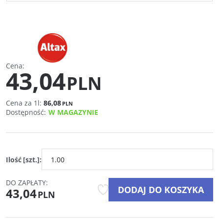
Cena
:
43,04
PLN
Cena za 1l:
86,08
PLN
Dostępność
:
W MAGAZYNIE
Ilość
[szt.]
:
DO ZAPŁATY:
DODAJ DO KOSZYKA
43,04
PLN