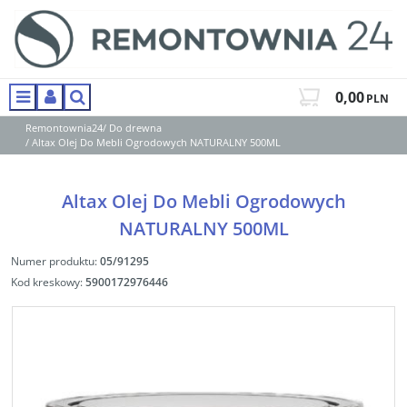
0,00
PLN
Menu
Panel
Szukaj
Remontownia24
/
Do drewna
/
Altax Olej Do Mebli Ogrodowych NATURALNY 500ML
Altax Olej Do Mebli Ogrodowych
NATURALNY 500ML
Numer produktu
:
05/91295
Kod kreskowy
:
5900172976446