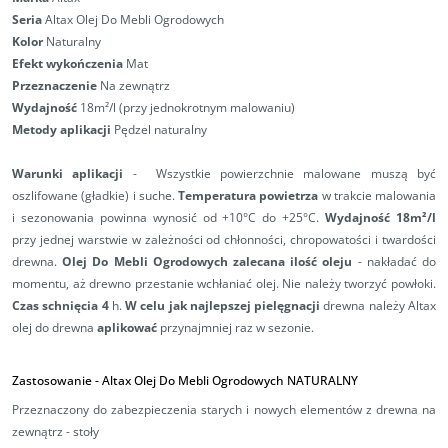
Seria
Altax Olej Do Mebli Ogrodowych
Kolor
Naturalny
Efekt wykończenia
Mat
Przeznaczenie
Na zewnątrz
Wydajność
18m²/l (przy jednokrotnym malowaniu)
Metody aplikacji
Pędzel naturalny
Warunki aplikacji
- Wszystkie powierzchnie malowane muszą być
oszlifowane (gładkie) i suche.
Temperatura powietrza
w trakcie malowania
i sezonowania powinna wynosić od +10°C do +25°C.
Wydajność 18m²/l
przy jednej warstwie w zależności od chłonności, chropowatości i twardości
drewna.
Olej Do Mebli Ogrodowych zalecana ilość oleju
- nakładać do
momentu, aż drewno przestanie wchłaniać olej. Nie należy tworzyć powłoki.
Czas schnięcia 4
h.
W celu jak najlepszej pielęgnacji
drewna należy Altax
olej do drewna
aplikować
przynajmniej raz w sezonie.
Zastosowanie - Altax
Olej Do Mebli Ogrodowych NATURALNY
Przeznaczony do zabezpieczenia starych i nowych elementów z drewna na
zewnątrz - stoły