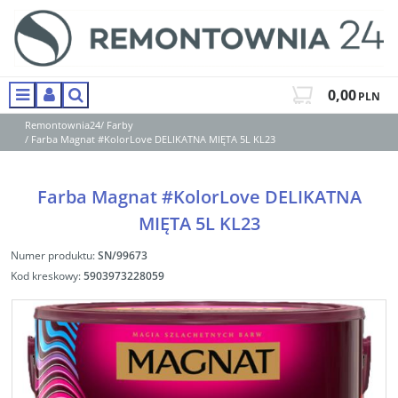
0,00
PLN
Menu
Panel
Szukaj
Remontownia24
/
Farby
/
Farba Magnat #KolorLove DELIKATNA MIĘTA 5L KL23
Farba Magnat #KolorLove DELIKATNA
MIĘTA 5L KL23
Numer produktu
:
SN/99673
Kod kreskowy
:
5903973228059