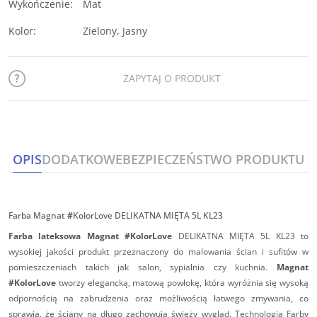
Wykończenie
:
Mat
Kolor
:
Zielony
,
Jasny
ZAPYTAJ O PRODUKT
OPIS
DODATKOWE
BEZPIECZEŃSTWO PRODUKTU
Farba Magnat
#
KolorLove DELIKATNA MIĘTA 5L KL23
Farba lateksowa Magnat #KolorLove
DELIKATNA MIĘTA 5L KL23 to
wysokiej jakości produkt przeznaczony do malowania ścian i sufitów w
pomieszczeniach takich jak salon, sypialnia czy kuchnia.
Magnat
#KolorLove
tworzy elegancką, matową powłokę, która wyróżnia się wysoką
odpornością na zabrudzenia oraz możliwością łatwego zmywania, co
sprawia, że ściany na długo zachowują świeży wygląd. Technologia Farby