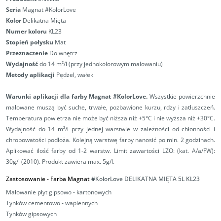
Seria
Magnat #KolorLove
Kolor
Delikatna Mięta
Numer koloru
KL23
Stopień połysku
Mat
Przeznaczenie
Do wnętrz
Wydajność
do 14 m²/l (przy jednokolorowym malowaniu)
Metody aplikacji
Pędzel, wałek
Warunki aplikacji
dla farby Magnat #KolorLove.
Wszystkie powierzchnie
malowane muszą być suche, trwałe, pozbawione kurzu, rdzy i zatłuszczeń.
Temperatura powietrza nie może być niższa niż +5°C i nie wyższa niż +30°C.
Wydajność do 14 m²/l przy jednej warstwie w zależności od chłonności i
chropowatości podłoża. Kolejną warstwę farby nanosić po min. 2 godzinach.
Aplikować ilość farby od 1-2 warstw.
Limit zawartości LZO: (kat. A/a/FW):
30g/l (2010). Produkt zawiera max. 5g/l.
Zastosowanie - Farba Magnat
#
KolorLove DELIKATNA MIĘTA 5L
KL23
Malowanie płyt gipsowo - kartonowych
Tynków cementowo - wapiennych
Tynków gipsowych