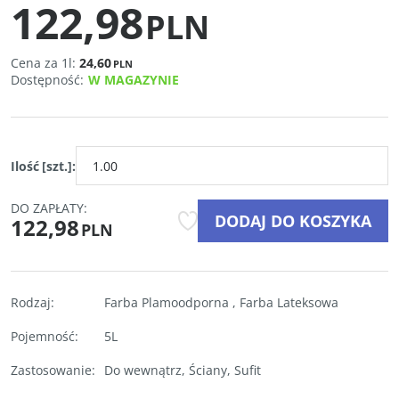
122,98
PLN
Cena za 1l:
24,60
PLN
Dostępność
:
W MAGAZYNIE
Ilość
[szt.]
:
DO ZAPŁATY:
DODAJ DO KOSZYKA
122,98
PLN
Rodzaj
:
Farba Plamoodporna
,
Farba Lateksowa
Pojemność
:
5L
Zastosowanie
:
Do wewnątrz
,
Ściany
,
Sufit