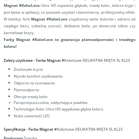
Magnat #KolorLove
Ultra HD zapewnia głęboki, trwały kolor, dobrze kryje i
jest łatwa w aplikacji, co pozwala uzyskać równomierny, profesjonalny efekt.
W kolekcji farb
Magnat #KolorLove
znajdziemy wiele kolorów i odcieni od
ciepłego beżu, subtelną szarość, delikatne biele, po słoneczne żółcie czy
karmelowe brązy.
Farby Magnat #KolorLove to gwarancja plamoodporności i trwałego
koloru!
Zalety użytkowe -
Farba Magnat
#
KolorLove DELIKATNA MIĘTA 5L
KL23
Doskonałe krycie
Wysoki komfort użytkowania
Odporna na szorowanie
Plamoodporna
Oferuje trwały kolor
Paroprzepuszczalna,
oddychająca powłoka
Technologia Kolor Ultra HD wyjątkowa głębia koloru
Niska zawartość LZO
Specyfikacja -
Farba Magnat
#
KolorLove DELIKATNA MIĘTA 5L
KL23
Producent
Śnieżka