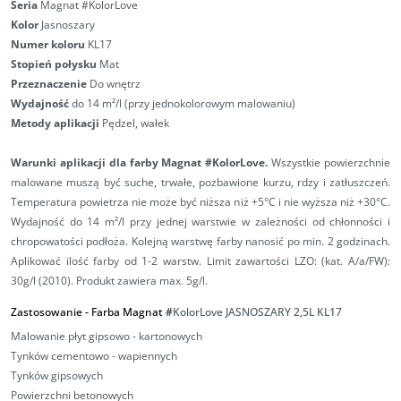
Seria
Magnat #KolorLove
Kolor
Jasnoszary
Numer koloru
KL17
Stopień połysku
Mat
Przeznaczenie
Do wnętrz
Wydajność
do 14 m²/l (przy jednokolorowym malowaniu)
Metody aplikacji
Pędzel, wałek
Warunki aplikacji
dla farby Magnat #KolorLove.
Wszystkie powierzchnie
malowane muszą być suche, trwałe, pozbawione kurzu, rdzy i zatłuszczeń.
Temperatura powietrza nie może być niższa niż +5°C i nie wyższa niż +30°C.
Wydajność do 14 m²/l przy jednej warstwie w zależności od chłonności i
chropowatości podłoża. Kolejną warstwę farby nanosić po min. 2 godzinach.
Aplikować ilość farby od 1-2 warstw.
Limit zawartości LZO: (kat. A/a/FW):
30g/l (2010). Produkt zawiera max. 5g/l.
Zastosowanie - Farba Magnat
#
KolorLove JASNOSZARY 2,5L
KL17
Malowanie płyt gipsowo - kartonowych
Tynków cementowo - wapiennych
Tynków gipsowych
Powierzchni betonowych