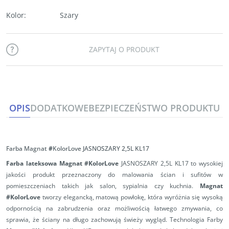
Kolor
:
Szary
ZAPYTAJ O PRODUKT
OPIS
DODATKOWE
BEZPIECZEŃSTWO PRODUKTU
Farba Magnat
#
KolorLove JASNOSZARY 2,5L KL17
Farba lateksowa Magnat #KolorLove
JASNOSZARY 2,5L KL17 to wysokiej
jakości produkt przeznaczony do malowania ścian i sufitów w
pomieszczeniach takich jak salon, sypialnia czy kuchnia.
Magnat
#KolorLove
tworzy elegancką, matową powłokę, która wyróżnia się wysoką
odpornością na zabrudzenia oraz możliwością łatwego zmywania, co
sprawia, że ściany na długo zachowują świeży wygląd. Technologia Farby