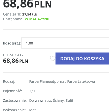
68,86
PLN
Cena za 1l:
27,54
PLN
Dostępność
:
W MAGAZYNIE
Ilość
[szt.]
:
DO ZAPŁATY:
DODAJ DO KOSZYKA
68,86
PLN
Rodzaj
:
Farba Plamoodporna
,
Farba Lateksowa
Pojemność
:
2,5L
Zastosowanie
:
Do wewnątrz
,
Ściany
,
Sufit
Wykończenie
:
Mat