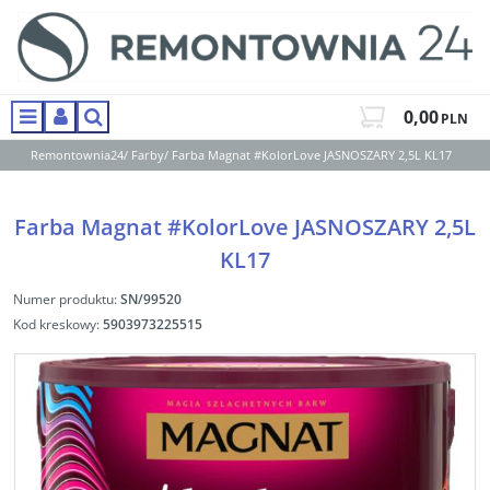
0,00
PLN
Menu
Panel
Szukaj
Remontownia24
/
Farby
/
Farba Magnat #KolorLove JASNOSZARY 2,5L KL17
Farba Magnat #KolorLove JASNOSZARY 2,5L
KL17
Numer produktu
:
SN/99520
Kod kreskowy
:
5903973225515