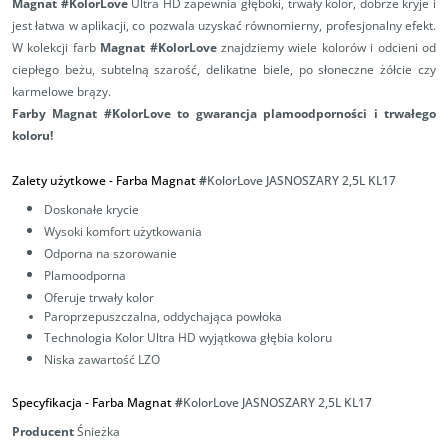
Magnat #KolorLove
Ultra HD zapewnia głęboki, trwały kolor, dobrze kryje i
jest łatwa w aplikacji, co pozwala uzyskać równomierny, profesjonalny efekt.
W kolekcji farb
Magnat #KolorLove
znajdziemy wiele kolorów i odcieni od
ciepłego beżu, subtelną szarość, delikatne biele, po słoneczne żółcie czy
karmelowe brązy.
Farby Magnat #KolorLove to gwarancja plamoodporności i trwałego
koloru!
Zalety użytkowe -
Farba Magnat
#
KolorLove JASNOSZARY 2,5L
KL17
Doskonałe krycie
Wysoki komfort użytkowania
Odporna na szorowanie
Plamoodporna
Oferuje trwały kolor
Paroprzepuszczalna,
oddychająca powłoka
Technologia Kolor Ultra HD wyjątkowa głębia koloru
Niska zawartość LZO
Specyfikacja -
Farba Magnat
#
KolorLove JASNOSZARY 2,5L
KL17
Producent
Śnieżka