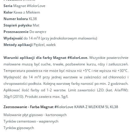
Seria
Magnat #KolorLove
Kolor
Kawa z Mlekiem
Numer koloru
KL38
Stopień połysku
Mat
Przeznaczenie
Do wnętrz
Wydajność
do 14 m²/l (przy jednokolorowym malowaniu)
Metody aplikacji
Pędzel, wałek
Warunki aplikacji
dla farby Magnat #KolorLove.
Wszystkie powierzchnie
malowane muszą być suche, trwałe, pozbawione kurzu, rdzy i zatłuszczeń.
Temperatura powietrza nie może być niższa niż +5°C i nie wyższa niż +30°C.
Wydajność do 14 m²/l przy jednej warstwie w zależności od chłonności i
chropowatości podłoża. Kolejną warstwę farby nanosić po min. 2 godzinach.
Aplikować ilość farby od 1-2 warstw.
Limit zawartości LZO: (kat. A/a/FW):
30g/l (2010). Produkt zawiera max. 5g/l.
Zastosowanie - Farba Magnat
#
KolorLove KAWA Z MLEKIEM 5L
KL38
Malowanie płyt gipsowo - kartonowych
Tynków cementowo - wapiennych
Tynków gipsowych