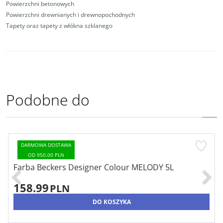
Powierzchni betonowych
Powierzchni drewnianych i drewnopochodnych
Tapety oraz tapety z włókna szklanego
Podobne do
DARMOWA DOSTAWA
OD 950.00 PLN
ur MELODY 5L
Farba Beckers It's Simple BA
Plamoodporna
85.94
PLN
A
DO KOSZYK