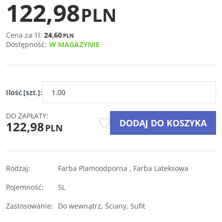
122,98
PLN
Cena za 1l:
24,60
PLN
Dostępność
:
W MAGAZYNIE
Ilość
[szt.]
:
DO ZAPŁATY:
DODAJ DO KOSZYKA
122,98
PLN
Rodzaj
:
Farba Plamoodporna
,
Farba Lateksowa
Pojemność
:
5L
Zastosowanie
:
Do wewnątrz
,
Ściany
,
Sufit