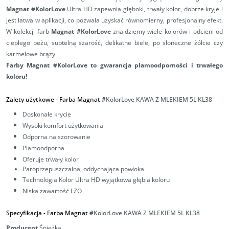
Magnat #KolorLove
Ultra HD zapewnia głęboki, trwały kolor, dobrze kryje i
jest łatwa w aplikacji, co pozwala uzyskać równomierny, profesjonalny efekt.
W kolekcji farb
Magnat #KolorLove
znajdziemy wiele kolorów i odcieni od
ciepłego beżu, subtelną szarość, delikatne biele, po słoneczne żółcie czy
karmelowe brązy.
Farby Magnat #KolorLove to gwarancja plamoodporności i trwałego
koloru!
Zalety użytkowe -
Farba Magnat
#
KolorLove KAWA Z MLEKIEM 5L
KL38
Doskonałe krycie
Wysoki komfort użytkowania
Odporna na szorowanie
Plamoodporna
Oferuje trwały kolor
Paroprzepuszczalna,
oddychająca powłoka
Technologia Kolor Ultra HD wyjątkowa głębia koloru
Niska zawartość LZO
Specyfikacja -
Farba Magnat
#
KolorLove KAWA Z MLEKIEM 5L
KL38
Producent
Śnieżka