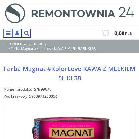
0,00
PLN
Menu
Panel
Szukaj
Remontownia24
/
Farby
/
Farba Magnat #KolorLove KAWA Z MLEKIEM 5L KL38
Farba Magnat #KolorLove KAWA Z MLEKIEM
5L KL38
Numer produktu
:
SN/99678
Kod kreskowy
:
5903973233350