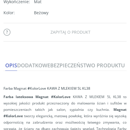
Wykończenie
:
Mat
Kolor
:
Beżowy
ZAPYTAJ O PRODUKT
OPIS
DODATKOWE
BEZPIECZEŃSTWO PRODUKTU
Farba Magnat
#
KolorLove KAWA Z MLEKIEM 5L KL38
Farba lateksowa Magnat #KolorLove
KAWA Z MLEKIEM 5L KL38 to
wysokiej jakości produkt przeznaczony do malowania ścian i sufitów w
pomieszczeniach takich jak salon, sypialnia czy kuchnia.
Magnat
#KolorLove
tworzy elegancką, matową powłokę, która wyróżnia się wysoką
odpornością na zabrudzenia oraz możliwością łatwego zmywania, co
sprawia, że ściany na długo zachowują świeży wygląd. Technologia Farby