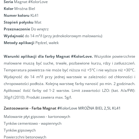
Seria
Magnat #KolorLove
Kolor
Mroźna Biel
Numer koloru
KL41
Stopień połysku
Mat
Przeznaczenie
Do wnętrz
Wydajność
do 14 m²/l (przy jednokolorowym malowaniu)
Metody aplikacji
Pędzel, wałek
Warunki aplikacji
dla farby Magnat #KolorLove.
Wszystkie powierzchnie
malowane muszą być suche, trwałe, pozbawione kurzu, rdzy i zatłuszczeń.
Temperatura powietrza nie może być niższa niż +5°C i nie wyższa niż +30°C.
Wydajność do 14 m²/l przy jednej warstwie w zależności od chłonności i
chropowatości podłoża. Kolejną warstwę farby nanosić po min. 2 godzinach.
Aplikować ilość farby od 1-2 warstw.
Limit zawartości LZO: (kat. A/a/FW):
30g/l (2010). Produkt zawiera max. 5g/l.
Zastosowanie - Farba Magnat
#
KolorLove MROŹNA BIEL 2,5L
KL41
Malowanie płyt gipsowo - kartonowych
Tynków cementowo - wapiennych
Tynków gipsowych
Powierzchni betonowych