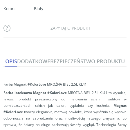
Kolor
:
Biały
ZAPYTAJ O PRODUKT
OPIS
DODATKOWE
BEZPIECZEŃSTWO PRODUKTU
Farba Magnat
#
KolorLove MROŹNA BIEL 2,5L KL41
Farba lateksowa Magnat #KolorLove
MROŹNA BIEL 2,5L KL41 to wysokiej
jakości produkt przeznaczony do malowania ścian i sufitów w
pomieszczeniach takich jak salon, sypialnia czy kuchnia.
Magnat
#KolorLove
tworzy elegancką, matową powłokę, która wyróżnia się wysoką
odpornością na zabrudzenia oraz możliwością łatwego zmywania, co
sprawia, że ściany na długo zachowują świeży wygląd. Technologia Farby