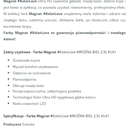
Magnat #KolorLove
Ultra HD zapewnia głęboki, trwały kolor, dobrze kryje i
jest łatwa w aplikacji, co pozwala uzyskać równomierny, profesjonalny efekt.
W kolekcji farb
Magnat #KolorLove
znajdziemy wiele kolorów i odcieni od
ciepłego beżu, subtelną szarość, delikatne biele, po słoneczne żółcie czy
karmelowe brązy.
Farby Magnat #KolorLove to gwarancja plamoodporności i trwałego
koloru!
Zalety użytkowe -
Farba Magnat
#
KolorLove MROŹNA BIEL 2,5L
KL41
Doskonałe krycie
Wysoki komfort użytkowania
Odporna na szorowanie
Plamoodporna
Oferuje trwały kolor
Paroprzepuszczalna,
oddychająca powłoka
Technologia Kolor Ultra HD wyjątkowa głębia koloru
Niska zawartość LZO
Specyfikacja -
Farba Magnat
#
KolorLove MROŹNA BIEL 2,5L
KL41
Producent
Śnieżka