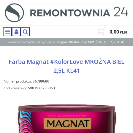
0,00
PLN
Menu
Panel
Szukaj
Remontownia24
/
Farby
/
Farba Magnat #KolorLove MROŹNA BIEL 2,5L KL41
Farba Magnat #KolorLove MROŹNA BIEL
2,5L KL41
Numer produktu
:
SN/99680
Kod kreskowy
:
5903973233053