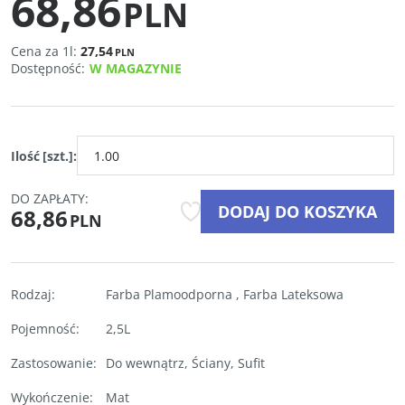
68,86
PLN
Cena za 1l:
27,54
PLN
Dostępność
:
W MAGAZYNIE
Ilość
[szt.]
:
DO ZAPŁATY:
DODAJ DO KOSZYKA
68,86
PLN
Rodzaj
:
Farba Plamoodporna
,
Farba Lateksowa
Pojemność
:
2,5L
Zastosowanie
:
Do wewnątrz
,
Ściany
,
Sufit
Wykończenie
:
Mat