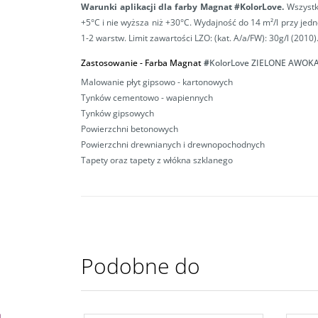
Warunki aplikacji
dla farby Magnat #KolorLove.
Wszystki
+5°C i nie wyższa niż +30°C. Wydajność do 14 m²/l przy jedn
1-2 warstw.
Limit zawartości LZO: (kat. A/a/FW): 30g/l (2010)
Zastosowanie - Farba Magnat
#
KolorLove ZIELONE AWOKA
Malowanie płyt gipsowo - kartonowych
Tynków cementowo - wapiennych
Tynków gipsowych
Powierzchni betonowych
Powierzchni drewnianych i drewnopochodnych
Tapety oraz tapety z włókna szklanego
Podobne do