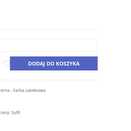
DODAJ DO KOSZYKA
porna
,
Farba Lateksowa
iany
,
Sufit