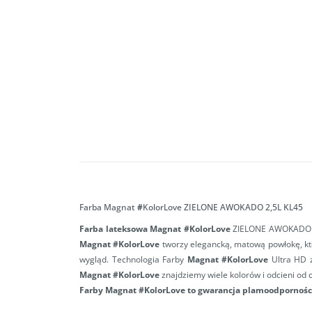
Farba Magnat
#
KolorLove ZIELONE AWOKADO 2,5L KL45
Farba lateksowa Magnat #KolorLove
ZIELONE AWOKADO 2,5L
Magnat #KolorLove
tworzy elegancką, matową powłokę, kt
wygląd. Technologia Farby
Magnat #KolorLove
Ultra HD za
Magnat #KolorLove
znajdziemy wiele kolorów i odcieni od
Farby Magnat #KolorLove to gwarancja plamoodporności 