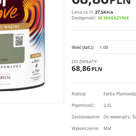
Cena za 1l:
27,54
PLN
Dostępność
:
W MAGAZYNIE
Ilość
[szt.]
:
DO ZAPŁATY:
68,86
PLN
Rodzaj
:
Farba Plamood
Pojemność
:
2,5L
Zastosowanie
:
Do wewnątrz
,
Śc
Wykończenie
:
Mat