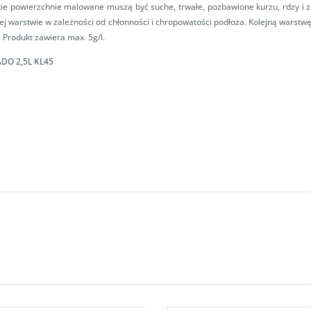
e powierzchnie malowane muszą być suche, trwałe, pozbawione kurzu, rdzy i z
ej warstwie w zależności od chłonności i chropowatości podłoża. Kolejną warstwę
. Produkt zawiera max. 5g/l.
DO 2,5L
KL45