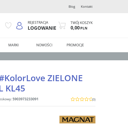
Blog
Kontakt
REJESTRACJA
TWÓJ KOSZYK
0,00
LOGOWANIE
PLN
MARKI
NOWOŚCI
PROMOCJE
#KolorLove ZIELONE
 KL45
eskowy
:
5903973233091
(0)