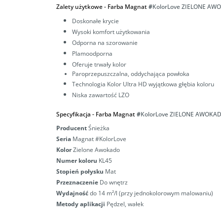
Zalety użytkowe -
Farba Magnat
#
KolorLove ZIELONE AW
Doskonałe krycie
Wysoki komfort użytkowania
Odporna na szorowanie
Plamoodporna
Oferuje trwały kolor
Paroprzepuszczalna,
oddychająca powłoka
Technologia Kolor Ultra HD wyjątkowa głębia koloru
Niska zawartość LZO
Specyfikacja -
Farba Magnat
#
KolorLove ZIELONE AWOKAD
Producent
Śnieżka
Seria
Magnat #KolorLove
Kolor
Zielone Awokado
Numer koloru
KL45
Stopień połysku
Mat
Przeznaczenie
Do wnętrz
Wydajność
do 14 m²/l (przy jednokolorowym malowaniu)
Metody aplikacji
Pędzel, wałek