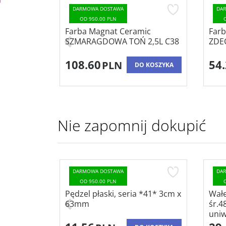
DARMOWA DOSTAWA
DA
OD 950.00 PLN
imple
Farba Magnat Ceramic
Farb
SZMARAGDOWA TOŃ 2,5L C38
ZDE
108.60
54
PLN
 KOSZYKA
DO KOSZYKA
Nie zapomnij dokupić
DARMOWA DOSTAWA
DA
OD 950.00 PLN
 18
Pędzel płaski, seria *41* 3cm x
Wałe
ką ściany
63mm
śr.4
uniw