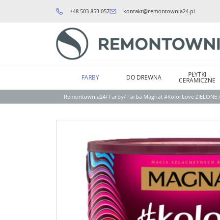
+48 503 853 057
kontakt@remontownia24.pl
PŁYTKI
FARBY
DO DREWNA
CERAMICZNE
Remontownia24
/
Farby
/
Farba Magnat #KolorLove ZIELONE