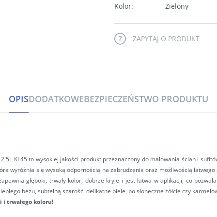
Kolor
:
Zielony
ZAPYTAJ O PRODUKT
OPIS
DODATKOWE
BEZPIECZEŃSTWO PRODUKTU
 KL45 to wysokiej jakości produkt przeznaczony do malowania ścian i sufitów 
óra wyróżnia się wysoką odpornością na zabrudzenia oraz możliwością łatwego 
pewnia głęboki, trwały kolor, dobrze kryje i jest łatwa w aplikacji, co pozwal
ciepłego beżu, subtelną szarość, delikatne biele, po słoneczne żółcie czy karmelo
i trwałego koloru!