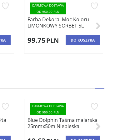
DARMOWA DOSTAWA
DARMOWA 
OD 950.00 PLN
OD 950.0
Farba Dekoral Moc Koloru
Farba Beck
LIMONKOWY SORBET 5L
PETER PAN
Plamood
99.75
85.94
PLN
P
YKA
DO KOSZYKA
DARMOWA DOSTAWA
DARMOWA 
OD 950.00 PLN
OD 950.0
łta
Blue Dolphin Taśma malarska
Zestaw Ma
25mmx50m Niebieska