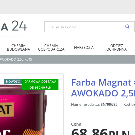
CHEMIA
CHEMIA
ODZIEŻ
NARZĘDZIA
BUDOWLANA
GOSPODARCZA
OCHRONNA
 AWOKADO 2,5L KL45
Farba Magnat 
NOWOŚĆ
DARMOWA DOSTAWA
OD 950.00 PLN
AWOKADO 2,5L
Numer produktu
:
SN/99685
Kod kr
Cena
:
68,86
PLN