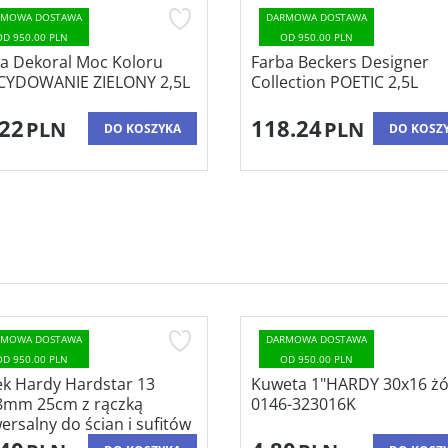
RMOWA DOSTAWA
DARMOWA DOSTAWA
OD 950.00 PLN
OD 950.00 PLN
a Dekoral Moc Koloru
Farba Beckers Designer
CYDOWANIE ZIELONY 2,5L
Collection POETIC 2,5L
.22
118.24
PLN
PLN
DO KOSZYKA
DO KOSZ
RMOWA DOSTAWA
DARMOWA DOSTAWA
OD 950.00 PLN
OD 950.00 PLN
k Hardy Hardstar 13
Kuweta 1"HARDY 30x16 żó
8mm 25cm z rączką
0146-323016K
ersalny do ścian i sufitów