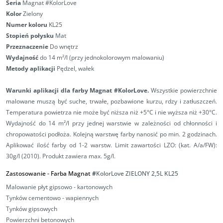
Seria
Magnat #KolorLove
Kolor
Zielony
Numer koloru
KL25
Stopień połysku
Mat
Przeznaczenie
Do wnętrz
Wydajność
do 14 m²/l (przy jednokolorowym malowaniu)
Metody aplikacji
Pędzel, wałek
Warunki aplikacji
dla farby Magnat #KolorLove.
Wszystkie powierzchnie
malowane muszą być suche, trwałe, pozbawione kurzu, rdzy i zatłuszczeń.
Temperatura powietrza nie może być niższa niż +5°C i nie wyższa niż +30°C.
Wydajność do 14 m²/l przy jednej warstwie w zależności od chłonności i
chropowatości podłoża. Kolejną warstwę farby nanosić po min. 2 godzinach.
Aplikować ilość farby od 1-2 warstw.
Limit zawartości LZO: (kat. A/a/FW):
30g/l (2010). Produkt zawiera max. 5g/l.
Zastosowanie - Farba Magnat
#
KolorLove ZIELONY 2,5L
KL25
Malowanie płyt gipsowo - kartonowych
Tynków cementowo - wapiennych
Tynków gipsowych
Powierzchni betonowych