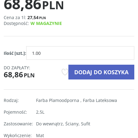
68,86
PLN
Cena za 1l:
27,54
PLN
Dostępność
:
W MAGAZYNIE
Ilość
[szt.]
:
DO ZAPŁATY:
DODAJ DO KOSZYKA
68,86
PLN
Rodzaj
:
Farba Plamoodporna
,
Farba Lateksowa
Pojemność
:
2,5L
Zastosowanie
:
Do wewnątrz
,
Ściany
,
Sufit
Wykończenie
:
Mat