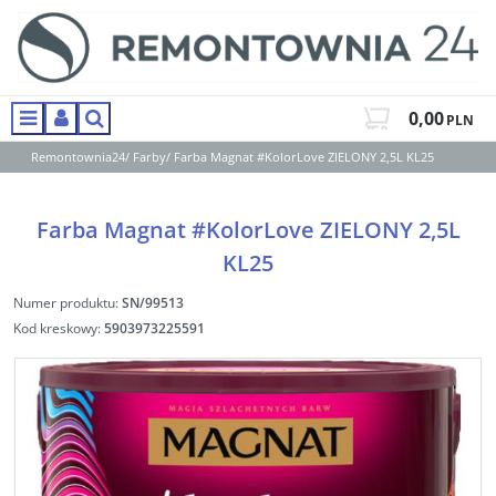
0,00
PLN
Menu
Panel
Szukaj
Remontownia24
/
Farby
/
Farba Magnat #KolorLove ZIELONY 2,5L KL25
Farba Magnat #KolorLove ZIELONY 2,5L
KL25
Numer produktu
:
SN/99513
Kod kreskowy
:
5903973225591