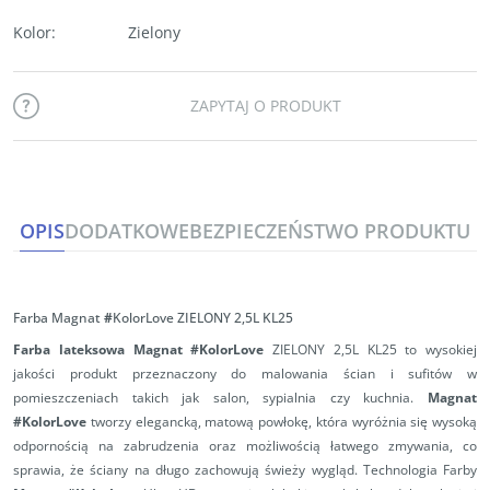
Kolor
:
Zielony
ZAPYTAJ O PRODUKT
OPIS
DODATKOWE
BEZPIECZEŃSTWO PRODUKTU
Farba Magnat
#
KolorLove ZIELONY 2,5L KL25
Farba lateksowa Magnat #KolorLove
ZIELONY 2,5L KL25 to wysokiej
jakości produkt przeznaczony do malowania ścian i sufitów w
pomieszczeniach takich jak salon, sypialnia czy kuchnia.
Magnat
#KolorLove
tworzy elegancką, matową powłokę, która wyróżnia się wysoką
odpornością na zabrudzenia oraz możliwością łatwego zmywania, co
sprawia, że ściany na długo zachowują świeży wygląd. Technologia Farby