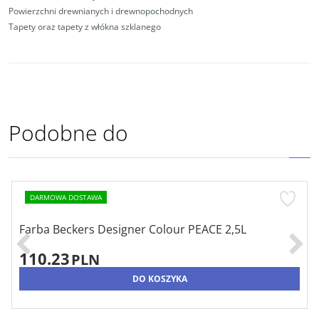
Powierzchni drewnianych i drewnopochodnych
Tapety oraz tapety z włókna szklanego
Podobne do
ARMOWA DOSTAWA
D
rba Beckers Designer Colour PEACE 2,5L
Fa
C3
10.23
1
PLN
DO KOSZYKA