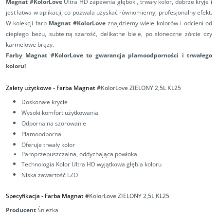
Magnat #KolorLove
Ultra HD zapewnia głęboki, trwały kolor, dobrze kryje i
jest łatwa w aplikacji, co pozwala uzyskać równomierny, profesjonalny efekt.
W kolekcji farb
Magnat #KolorLove
znajdziemy wiele kolorów i odcieni od
ciepłego beżu, subtelną szarość, delikatne biele, po słoneczne żółcie czy
karmelowe brązy.
Farby Magnat #KolorLove to gwarancja plamoodporności i trwałego
koloru!
Zalety użytkowe -
Farba Magnat
#
KolorLove ZIELONY 2,5L
KL25
Doskonałe krycie
Wysoki komfort użytkowania
Odporna na szorowanie
Plamoodporna
Oferuje trwały kolor
Paroprzepuszczalna,
oddychająca powłoka
Technologia Kolor Ultra HD wyjątkowa głębia koloru
Niska zawartość LZO
Specyfikacja -
Farba Magnat
#
KolorLove ZIELONY 2,5L
KL25
Producent
Śnieżka